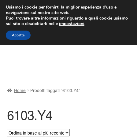
CONSEGNA da 7 EUR
Usiamo i cookie per fornirti la miglior esperienza d'uso e
navigazione sul nostro sito web.
Lun-Ven 9:00 - 16:00
800 580 290
/
Puoi trovare altre informazioni riguardo a quali cookie usiamo
sul sito o disabilitarli nelle
impostazioni
.
Vai
Vai
Menu
Accetta
alla
al
navigazione
contenuto
Home
Cestino
Chi siamo
Home
Prodotti taggati “6103.Y4”
Consegna
6103.Y4
Contatto
Il mio account