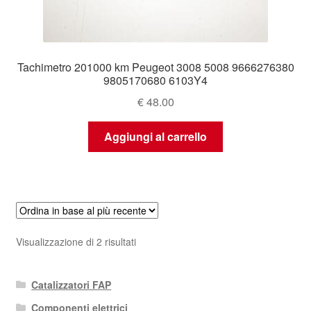
Tachimetro 201000 km Peugeot 3008 5008 9666276380
9805170680 6103Y4
€
48.00
Aggiungi al carrello
Ordina
Visualizzazione di 2 risultati
in
base
Catalizzatori FAP
al
più
Componenti elettrici