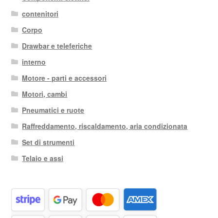
recente
contenitori
Corpo
Drawbar e teleferiche
interno
Motore - parti e accessori
Motori, cambi
Pneumatici e ruote
Raffreddamento, riscaldamento, aria condizionata
Set di strumenti
Telaio e assi