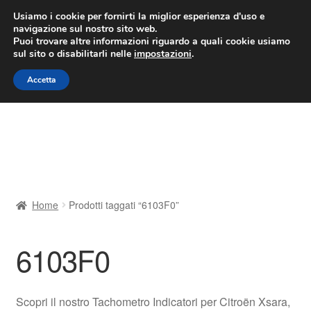
CONSEGNA da 7 EUR
Usiamo i cookie per fornirti la miglior esperienza d'uso e
navigazione sul nostro sito web.
Lun-Ven 9:00 - 16:00
800 580 290
/
Puoi trovare altre informazioni riguardo a quali cookie usiamo
sul sito o disabilitarli nelle
impostazioni
.
Vai
Vai
Menu
Accetta
alla
al
navigazione
contenuto
Home
Cestino
Chi siamo
Home
Prodotti taggati “6103F0”
Consegna
6103F0
Contatto
Il mio account
Scopri il nostro Tachometro Indicatori per Citroën Xsara,