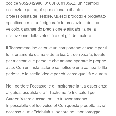
codice 9652042980, 6103F0, 6105AZ, un ricambio
Pagamenti
essenziale per ogni appassionato di auto e
professionista del settore. Questo prodotto è progettato
specificamente per migliorare le prestazioni del tuo
Politica sulla riservatezza
veicolo, garantendo precisione e affidabilità nella
misurazione della velocità e dei giri del motore.
Procedura di Reclamo
Il Tachometro Indicatori è un componente cruciale per il
Registratore di cassa
funzionamento ottimale della tua Citroën Xsara, ideale
per meccanici e persone che amano riparare le proprie
Rimostranza
auto. Con un’installazione semplice e una compatibilità
perfetta, è la scelta ideale per chi cerca qualità e durata.
Spedizione in tutto il mondo
Non perdere l’occasione di migliorare la tua esperienza
Termini e condizioni
di guida: acquista ora il Tachometro Indicatori per
Citroën Xsara e assicurati un funzionamento
impeccabile del tuo veicolo! Con questo prodotto, avrai
accesso a un’affidabilità superiore nel monitoraggio