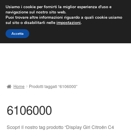
CONSEGNA da 7 EUR
Usiamo i cookie per fornirti la miglior esperienza d'uso e
navigazione sul nostro sito web.
Lun-Ven 9:00 - 16:00
800 580 290
/
Puoi trovare altre informazioni riguardo a quali cookie usiamo
sul sito o disabilitarli nelle
impostazioni
.
Vai
Vai
Menu
Accetta
alla
al
navigazione
contenuto
Home
Cestino
Chi siamo
Home
Prodotti taggati “6106000”
Consegna
6106000
Contatto
Il mio account
Scopri il nostro tag prodotto “Display Giri Citroën C4