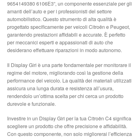
9654149380 6106E3”, un componente essenziale per gli
Pagamenti
amanti dell’auto e per i professionisti del settore
automobilistico. Questo strumento di alta qualità è
progettato specificamente per veicoli Citroën e Peugeot,
Politica sulla riservatezza
garantendo prestazioni affidabili e accurate. È perfetto
per meccanici esperti e appassionati di auto che
Procedura di Reclamo
desiderano effettuare riparazioni in modo autonomo.
Registratore di cassa
Il Display Giri è una parte fondamentale per monitorare il
regime del motore, migliorando così la gestione della
Rimostranza
performance del veicolo. La qualità dei materiali utilizzati
assicura una lunga durata e resistenza all’usura,
Spedizione in tutto il mondo
rendendolo un’ottima scelta per chi cerca un prodotto
durevole e funzionale.
Termini e condizioni
Investire in un Display Giri per la tua Citroën C4 significa
scegliere un prodotto che offre precisione e affidabilità.
Con questo componente, non solo migliorerai l’efficienza