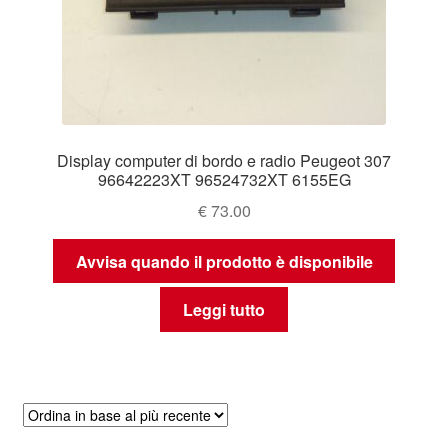
Display computer di bordo e radio Peugeot 307
96642223XT 96524732XT 6155EG
€
73.00
Avvisa quando il prodotto è disponibile
Leggi tutto