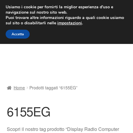
CONSEGNA da 7 EUR
Usiamo i cookie per fornirti la miglior esperienza d'uso e
navigazione sul nostro sito web.
Lun-Ven 9:00 - 16:00
800 580 290
/
Puoi trovare altre informazioni riguardo a quali cookie usiamo
sul sito o disabilitarli nelle
impostazioni
.
Vai
Vai
Menu
Accetta
alla
al
navigazione
contenuto
Home
Cestino
Chi siamo
Home
Prodotti taggati “6155EG”
Consegna
6155EG
Contatto
Il mio account
Scopri il nostro tag prodotto “Display Radio Computer