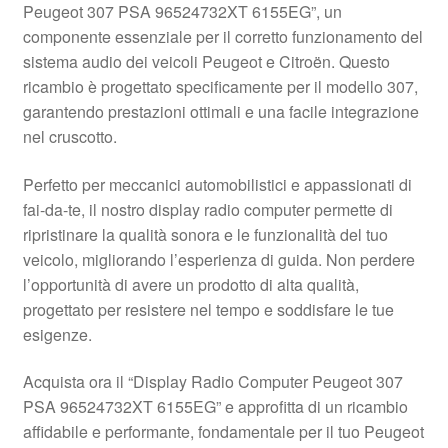
Peugeot 307 PSA 96524732XT 6155EG”, un
Pagamenti
componente essenziale per il corretto funzionamento del
sistema audio dei veicoli Peugeot e Citroën. Questo
ricambio è progettato specificamente per il modello 307,
Politica sulla riservatezza
garantendo prestazioni ottimali e una facile integrazione
nel cruscotto.
Procedura di Reclamo
Perfetto per meccanici automobilistici e appassionati di
Registratore di cassa
fai-da-te, il nostro display radio computer permette di
ripristinare la qualità sonora e le funzionalità del tuo
Rimostranza
veicolo, migliorando l’esperienza di guida. Non perdere
l’opportunità di avere un prodotto di alta qualità,
Spedizione in tutto il mondo
progettato per resistere nel tempo e soddisfare le tue
esigenze.
Termini e condizioni
Acquista ora il “Display Radio Computer Peugeot 307
PSA 96524732XT 6155EG” e approfitta di un ricambio
affidabile e performante, fondamentale per il tuo Peugeot