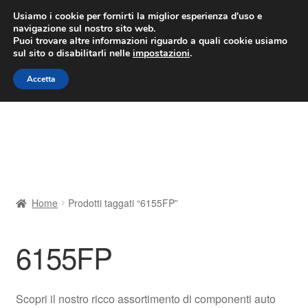
CONSEGNA da 7 EUR
Usiamo i cookie per fornirti la miglior esperienza d'uso e
navigazione sul nostro sito web.
Lun-Ven 9:00 - 16:00
800 580 290
/
Puoi trovare altre informazioni riguardo a quali cookie usiamo
sul sito o disabilitarli nelle
impostazioni
.
Vai
Vai
Menu
Accetta
alla
al
navigazione
contenuto
Home
Cestino
Chi siamo
Home
Prodotti taggati “6155FP”
Consegna
6155FP
Contatto
Il mio account
Scopri il nostro ricco assortimento di componenti auto