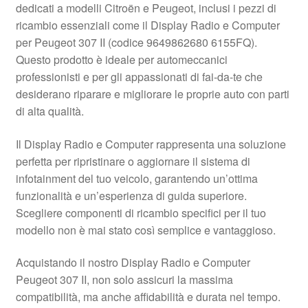
dedicati a modelli Citroën e Peugeot, inclusi i pezzi di
Pagamenti
ricambio essenziali come il Display Radio e Computer
per Peugeot 307 II (codice 9649862680 6155FQ).
Questo prodotto è ideale per automeccanici
Politica sulla riservatezza
professionisti e per gli appassionati di fai-da-te che
desiderano riparare e migliorare le proprie auto con parti
Procedura di Reclamo
di alta qualità.
Registratore di cassa
Il Display Radio e Computer rappresenta una soluzione
perfetta per ripristinare o aggiornare il sistema di
Rimostranza
infotainment del tuo veicolo, garantendo un’ottima
funzionalità e un’esperienza di guida superiore.
Spedizione in tutto il mondo
Scegliere componenti di ricambio specifici per il tuo
modello non è mai stato così semplice e vantaggioso.
Termini e condizioni
Acquistando il nostro Display Radio e Computer
Peugeot 307 II, non solo assicuri la massima
compatibilità, ma anche affidabilità e durata nel tempo.