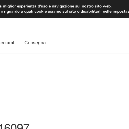
 EUR
Lun-Ven 9:
la miglior esperienza d'uso e navigazione sul nostro sito web.
i riguardo a quali cookie usiamo sul sito o disabilitarli nelle
impostaz
Reclami
Consegna
to
Il mio account
Pagamenti
Politica sulla riservatezza
a
Rimostranza
Spedizione in tutto il mondo
Termini e condizioni
16097