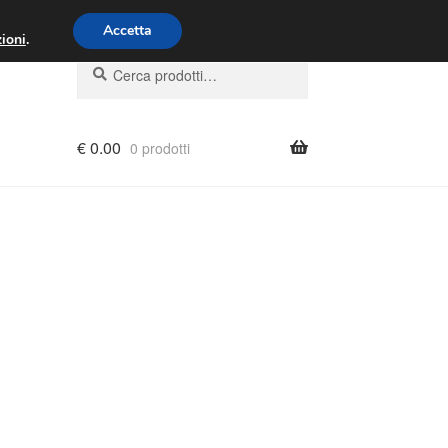
00 - 16:00
800 580 290
/
Accetta
ioni
.
Cerca:
Cerca
€
0.00
0 prodotti