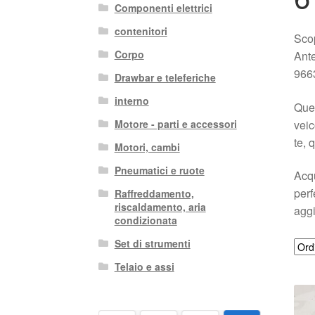
Componenti elettrici
contenitori
Scop
Corpo
Ante
9663
Drawbar e teleferiche
interno
Ques
veic
Motore - parti e accessori
te, 
Motori, cambi
Pneumatici e ruote
Acqu
perf
Raffreddamento,
riscaldamento, aria
aggi
condizionata
Set di strumenti
Telaio e assi