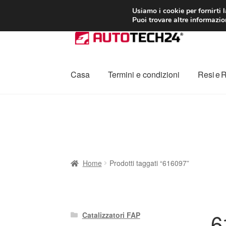
CONSEGNA da 7
Usiamo i cookie per fornirti 
Puoi trovare altre informazion
Vai
Vai
alla
al
navigazione
contenuto
Casa
Termini e condizioni
Resi e 
Home
Cestino
Chi siamo
Consegna
Contat
Procedura di Reclamo
Registratore di cass
Home
Prodotti taggati “616097”
6
Catalizzatori FAP