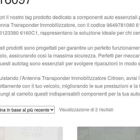
ri il nostro tag prodotto dedicato a componenti auto essenziali 
nna Transponder Immobilizzatore, con il codice 9649781080 6
123380 6160C1, rappresentano la soluzione ideale per chi cerca r
ti prodotti sono progettati per garantire un perfetto funzioname
olo, assicurando così la massima sicurezza. Perfetti per meccani
questi autotag sono essenziali per svolgere riparazioni in modo e
istando l’Antenna Transponder Immobilizzatore Citroen, avrai la
ettamente con il tuo veicolo, migliorando le sue prestazioni e la t
ungi al carrello questi indispensabili componenti per la tua auto
Ordina
Visualizzazione di 2 risultati
in
base
al
più