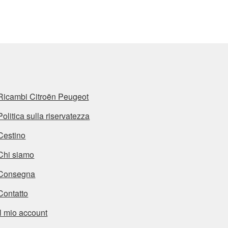
in
base
al
più
recente
Ricambi Citroën Peugeot
Politica sulla riservatezza
Cestino
Chi siamo
Consegna
Contatto
Il mio account