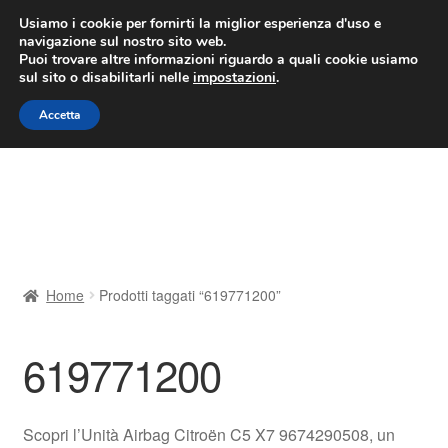
CONSEGNA da 7 EUR
Usiamo i cookie per fornirti la miglior esperienza d'uso e
navigazione sul nostro sito web.
Lun-Ven 9:00 - 16:00
800 580 290
/
Puoi trovare altre informazioni riguardo a quali cookie usiamo
sul sito o disabilitarli nelle
impostazioni
.
Vai
Vai
Menu
Accetta
alla
al
navigazione
contenuto
Home
Cestino
Chi siamo
Home
Prodotti taggati “619771200”
Consegna
619771200
Contatto
Il mio account
Scopri l’Unità Airbag Citroën C5 X7 9674290508, un