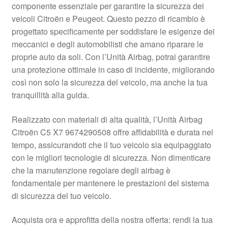
componente essenziale per garantire la sicurezza dei
Pagamenti
veicoli Citroën e Peugeot. Questo pezzo di ricambio è
progettato specificamente per soddisfare le esigenze dei
meccanici e degli automobilisti che amano riparare le
Politica sulla riservatezza
proprie auto da soli. Con l’Unità Airbag, potrai garantire
una protezione ottimale in caso di incidente, migliorando
Procedura di Reclamo
così non solo la sicurezza del veicolo, ma anche la tua
tranquillità alla guida.
Registratore di cassa
Realizzato con materiali di alta qualità, l’Unità Airbag
Rimostranza
Citroën C5 X7 9674290508 offre affidabilità e durata nel
tempo, assicurandoti che il tuo veicolo sia equipaggiato
Spedizione in tutto il mondo
con le migliori tecnologie di sicurezza. Non dimenticare
che la manutenzione regolare degli airbag è
Termini e condizioni
fondamentale per mantenere le prestazioni del sistema
di sicurezza del tuo veicolo.
Acquista ora e approfitta della nostra offerta: rendi la tua