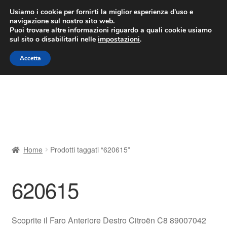
CONSEGNA da 7 EUR
Usiamo i cookie per fornirti la miglior esperienza d'uso e
navigazione sul nostro sito web.
Lun-Ven 9:00 - 16:00
800 580 290
/
Puoi trovare altre informazioni riguardo a quali cookie usiamo
sul sito o disabilitarli nelle
impostazioni
.
Vai
Vai
Menu
Accetta
alla
al
navigazione
contenuto
Home
Cestino
Chi siamo
Home
Prodotti taggati “620615”
Consegna
620615
Contatto
Il mio account
Scoprite il Faro Anteriore Destro Citroën C8 89007042