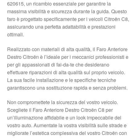
620615, un ricambio essenziale per garantire la
Pagamenti
massima visibilità e sicurezza durante la guida. Questo
faro è progettato specificamente per i veicoli Citroën C8,
assicurando una perfetta adattabilità e prestazioni
Politica sulla riservatezza
ottimali.
Procedura di Reclamo
Realizzato con materiali di alta qualità, il Faro Anteriore
Destro Citroën è l’ideale per i meccanici professionisti e
Registratore di cassa
per gli appassionati di fai-da-te che desiderano
effettuare riparazioni di alta qualità sul proprio veicolo.
Rimostranza
La sua facile installazione e le specifiche tecniche
garantiscono una sostituzione rapida e senza problemi.
Spedizione in tutto il mondo
Non compromettete la sicurezza del vostro veicolo.
Termini e condizioni
Scegliete il Faro Anteriore Destro Citroën C8 per
un’illuminazione affidabile e un look impeccabile del
vostro auto. Aumentate la vostra visibilità sulle strade e
migliorate l’estetica complessiva del vostro Citroën con