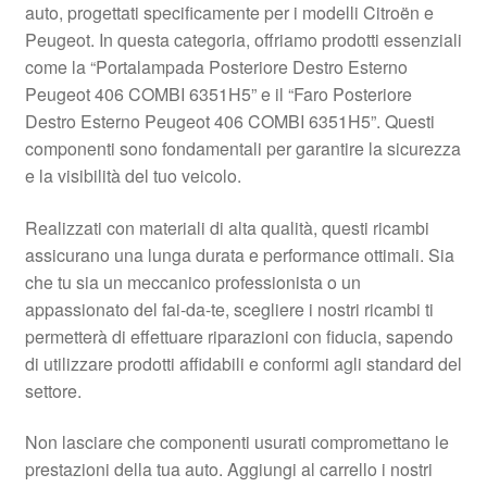
auto, progettati specificamente per i modelli Citroën e
Pagamenti
Peugeot. In questa categoria, offriamo prodotti essenziali
come la “Portalampada Posteriore Destro Esterno
Peugeot 406 COMBI 6351H5” e il “Faro Posteriore
Politica sulla riservatezza
Destro Esterno Peugeot 406 COMBI 6351H5”. Questi
componenti sono fondamentali per garantire la sicurezza
Procedura di Reclamo
e la visibilità del tuo veicolo.
Registratore di cassa
Realizzati con materiali di alta qualità, questi ricambi
assicurano una lunga durata e performance ottimali. Sia
Rimostranza
che tu sia un meccanico professionista o un
appassionato del fai-da-te, scegliere i nostri ricambi ti
Spedizione in tutto il mondo
permetterà di effettuare riparazioni con fiducia, sapendo
di utilizzare prodotti affidabili e conformi agli standard del
Termini e condizioni
settore.
Non lasciare che componenti usurati compromettano le
prestazioni della tua auto. Aggiungi al carrello i nostri