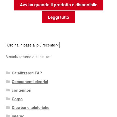
Avvisa quando il prodotto è disponibile
Leggi tutto
Ordina
Visualizzazione di 2 risultati
in
base
Catalizzatori FAP
al
più
Componenti elettrici
recente
contenitori
Corpo
Drawbar e teleferiche
interno