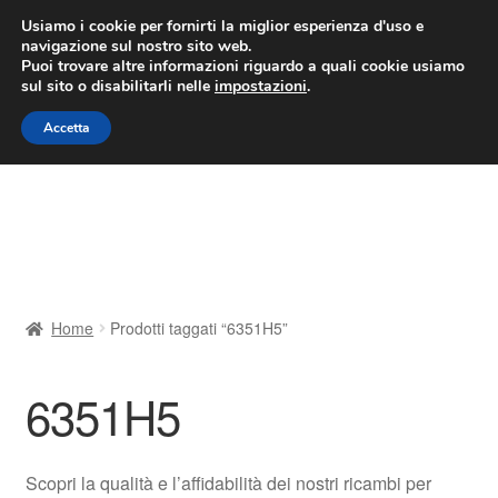
CONSEGNA da 7 EUR
Usiamo i cookie per fornirti la miglior esperienza d'uso e
navigazione sul nostro sito web.
Lun-Ven 9:00 - 16:00
800 580 290
/
Puoi trovare altre informazioni riguardo a quali cookie usiamo
sul sito o disabilitarli nelle
impostazioni
.
Vai
Vai
Menu
Accetta
alla
al
navigazione
contenuto
Home
Cestino
Chi siamo
Home
Prodotti taggati “6351H5”
Consegna
6351H5
Contatto
Il mio account
Scopri la qualità e l’affidabilità dei nostri ricambi per