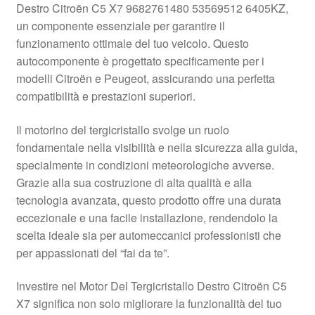
Destro Citroën C5 X7 9682761480 53569512 6405KZ,
Pagamenti
un componente essenziale per garantire il
funzionamento ottimale del tuo veicolo. Questo
autocomponente è progettato specificamente per i
Politica sulla riservatezza
modelli Citroën e Peugeot, assicurando una perfetta
compatibilità e prestazioni superiori.
Procedura di Reclamo
Il motorino del tergicristallo svolge un ruolo
Registratore di cassa
fondamentale nella visibilità e nella sicurezza alla guida,
specialmente in condizioni meteorologiche avverse.
Rimostranza
Grazie alla sua costruzione di alta qualità e alla
tecnologia avanzata, questo prodotto offre una durata
Spedizione in tutto il mondo
eccezionale e una facile installazione, rendendolo la
scelta ideale sia per automeccanici professionisti che
Termini e condizioni
per appassionati del “fai da te”.
Investire nel Motor Del Tergicristallo Destro Citroën C5
X7 significa non solo migliorare la funzionalità del tuo