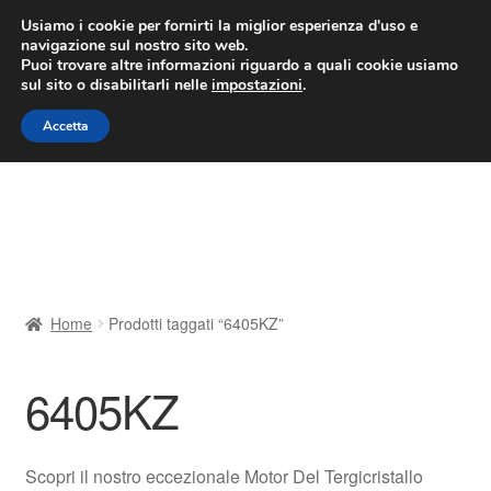
CONSEGNA da 7 EUR
Usiamo i cookie per fornirti la miglior esperienza d'uso e
navigazione sul nostro sito web.
Lun-Ven 9:00 - 16:00
800 580 290
/
Puoi trovare altre informazioni riguardo a quali cookie usiamo
sul sito o disabilitarli nelle
impostazioni
.
Vai
Vai
Menu
Accetta
alla
al
navigazione
contenuto
Home
Cestino
Chi siamo
Home
Prodotti taggati “6405KZ”
Consegna
6405KZ
Contatto
Il mio account
Scopri il nostro eccezionale Motor Del Tergicristallo