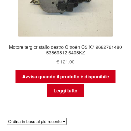
Motore tergicristallo destro Citroën C5 X7 9682761480
53569512 6405KZ
€
121.00
Avvisa quando il prodotto è disponibile
Leggi tutto