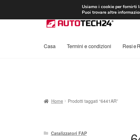
CONSEGNA da 7
Usiamo i cookie per fornirti 
Puoi trovare altre informazion
Vai
Vai
alla
al
navigazione
contenuto
Casa
Termini e condizioni
Resi e 
Home
Cestino
Chi siamo
Consegna
Contat
Procedura di Reclamo
Registratore di cass
Home
Prodotti taggati “6441AR”
6
Catalizzatori FAP