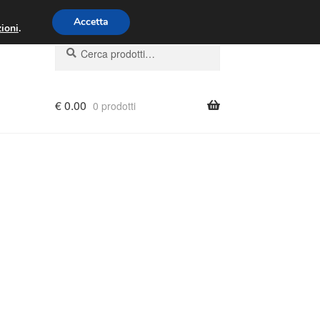
00 - 16:00
800 580 290
/
Accetta
ioni
.
Cerca:
Cerca
€
0.00
0 prodotti