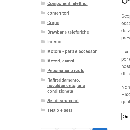
Componenti elettrici
contenitori
Scop
Corpo
esse
dura
Drawbar e teleferiche
pres
interno
Il v
Motore - parti e accessori
per 
Motori, cambi
nost
Pneumatici e ruote
di f
Raffreddamento,
riscaldamento, aria
Non 
condizionata
Risc
Set di strumenti
qual
Telaio e assi