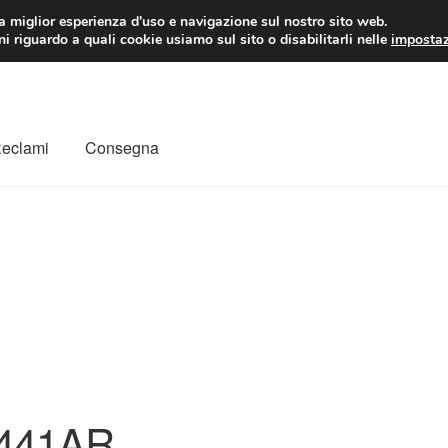
 EUR
Lun-Ven 9:
la miglior esperienza d'uso e navigazione sul nostro sito web.
i riguardo a quali cookie usiamo sul sito o disabilitarli nelle
impostaz
Reclami
Consegna
to
Il mio account
Pagamenti
Politica sulla riservatezza
a
Rimostranza
Spedizione in tutto il mondo
Termini e condizioni
441AR