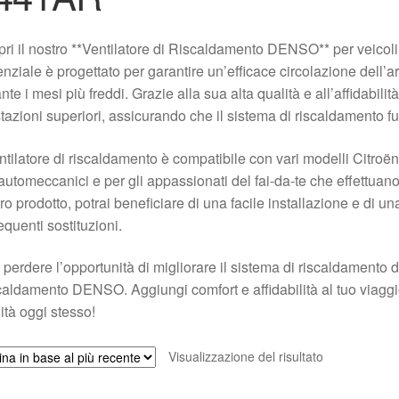
ri il nostro **Ventilatore di Riscaldamento DENSO** per veico
nziale è progettato per garantire un’efficace circolazione dell’ari
nte i mesi più freddi. Grazie alla sua alta qualità e all’affidabili
tazioni superiori, assicurando che il sistema di riscaldamento f
entilatore di riscaldamento è compatibile con vari modelli Citro
automeccanici e per gli appassionati del fai-da-te che effettua
ro prodotto, potrai beneficiare di una facile installazione e di 
requenti sostituzioni.
perdere l’opportunità di migliorare il sistema di riscaldamento de
aldamento DENSO. Aggiungi comfort e affidabilità al tuo viagg
ità oggi stesso!
Visualizzazione del risultato