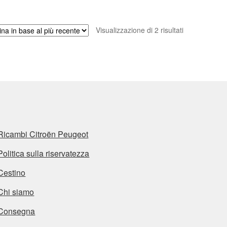
Ordina
Visualizzazione di 2 risultati
in
base
al
più
recente
Ricambi Citroën Peugeot
Politica sulla riservatezza
Cestino
Chi siamo
Consegna