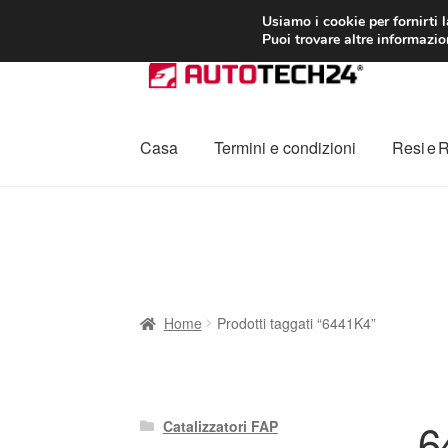
CONSEGNA da 7
Usiamo i cookie per fornirti 
Puoi trovare altre informazion
Vai
Vai
alla
al
navigazione
contenuto
Casa
Termini e condizioni
Resi e 
Home
Cestino
Chi siamo
Consegna
Contat
Procedura di Reclamo
Registratore di cass
Home
Prodotti taggati “6441K4”
6
Catalizzatori FAP