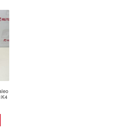
aleo
1K4