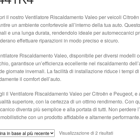
ri il nostro Ventilatore Riscaldamento Valeo per veicoli Citro
ntire un ambiente confortevole all’interno della tua auto. Questo 
mali e una lunga durata, rendendolo ideale per automeccanici pro
derano effettuare riparazioni in modo preciso e sicuro.
entilatore Riscaldamento Valeo, disponibile per diversi modelli c
hio, garantisce un’efficienza eccellente nel riscaldamento dell’
de giornate invernali. La facilità di installazione riduce i tempi d
damente il comfort dell’auto.
li il Ventilatore Riscaldamento Valeo per Citroën e Peugeot, e assi
ualità superiore, con la certezza di un ottimo rendimento. Con 
anico diventa più semplice e alla portata di tutti. Non perdere l’
mobilistiche con un prodotto affidabile e altamente performante
Ordina
Visualizzazione di 2 risultati
in