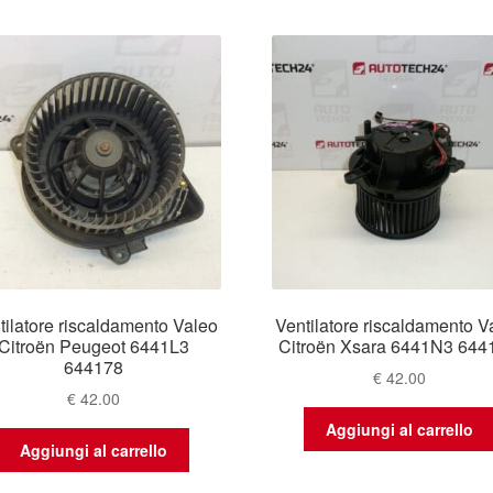
base
al
più
recente
tilatore riscaldamento Valeo
Ventilatore riscaldamento V
Citroën Peugeot 6441L3
Citroën Xsara 6441N3 644
644178
€
42.00
€
42.00
Aggiungi al carrello
Aggiungi al carrello