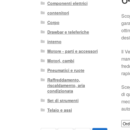
Componenti elettrici
contenitori
Scop
Corpo
gara
otti
Drawbar e teleferiche
desi
interno
Il V
Motore - parti e accessori
marc
Motori, cambi
fred
Pneumatici e ruote
rapi
Raffreddamento,
riscaldamento, aria
Sceg
condizionata
di q
Set di strumenti
mecc
auto
Telaio e assi