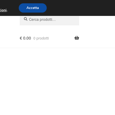
00 - 16:00
800 580 290
/
Accetta
ioni
.
Cerca:
Cerca
€
0.00
0 prodotti