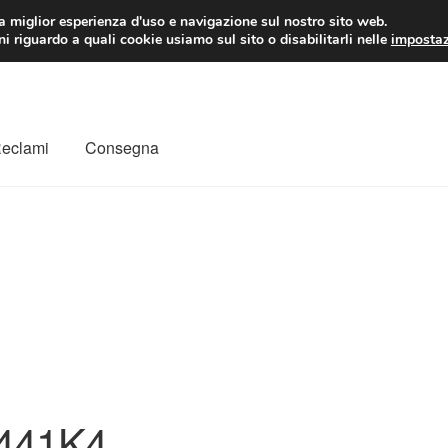
 EUR
Lun-Ven 9:
la miglior esperienza d'uso e navigazione sul nostro sito web.
i riguardo a quali cookie usiamo sul sito o disabilitarli nelle
impostaz
Reclami
Consegna
to
Il mio account
Pagamenti
Politica sulla riservatezza
a
Rimostranza
Spedizione in tutto il mondo
Termini e condizioni
441K4