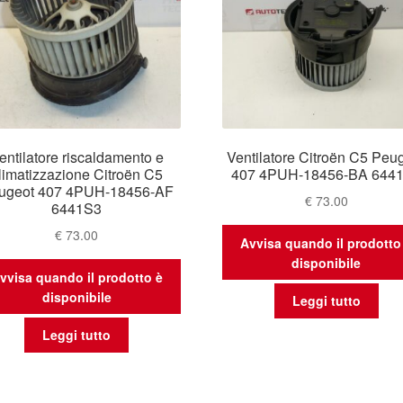
entilatore riscaldamento e
Ventilatore Citroën C5 Peu
limatizzazione Citroën C5
407 4PUH-18456-BA 644
ugeot 407 4PUH-18456-AF
€
73.00
6441S3
€
73.00
Avvisa quando il prodotto
disponibile
vvisa quando il prodotto è
disponibile
Leggi tutto
Leggi tutto