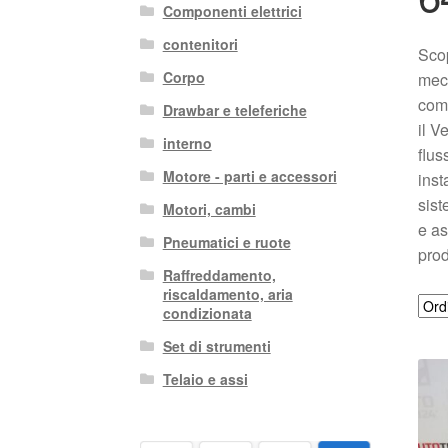
Componenti elettrici
contenitori
Scop
Corpo
mecc
com
Drawbar e teleferiche
il V
interno
flus
Motore - parti e accessori
inst
sist
Motori, cambi
e as
Pneumatici e ruote
prod
Raffreddamento,
riscaldamento, aria
condizionata
Set di strumenti
Telaio e assi