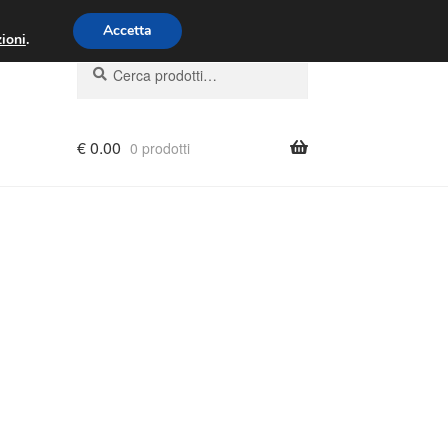
00 - 16:00
800 580 290
/
Accetta
ioni
.
Cerca:
Cerca
€
0.00
0 prodotti