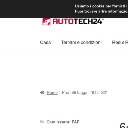
CONSEGNA da 7
Usiamo i cookie per fornirti 
Puoi trovare altre informazion
Vai
Vai
alla
al
navigazione
contenuto
Casa
Termini e condizioni
Resi e 
Home
Cestino
Chi siamo
Consegna
Contat
Procedura di Reclamo
Registratore di cass
Home
Prodotti taggati “6441S3”
6
Catalizzatori FAP