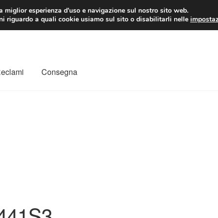
 EUR
Lun-Ven 9:
la miglior esperienza d'uso e navigazione sul nostro sito web.
i riguardo a quali cookie usiamo sul sito o disabilitarli nelle
impostaz
Reclami
Consegna
to
Il mio account
Pagamenti
Politica sulla riservatezza
a
Rimostranza
Spedizione in tutto il mondo
Termini e condizioni
441S3