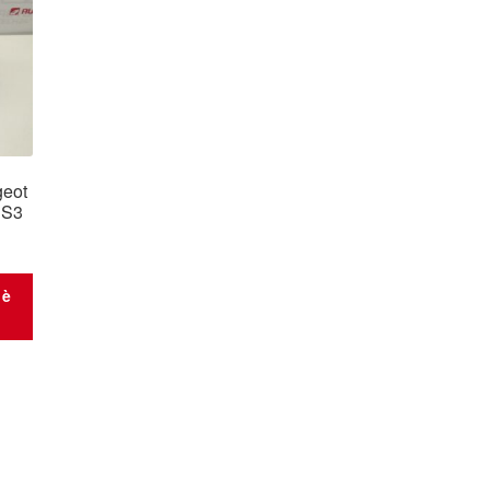
geot
1S3
 è