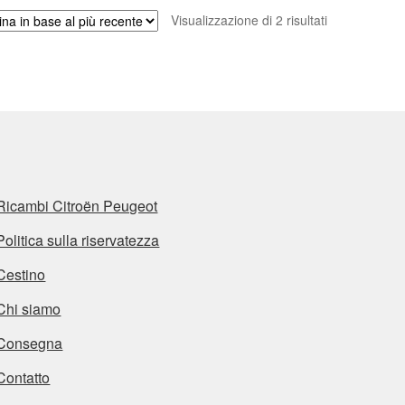
Ordina
Visualizzazione di 2 risultati
in
base
al
più
recente
Ricambi Citroën Peugeot
Politica sulla riservatezza
Cestino
Chi siamo
Consegna
Contatto