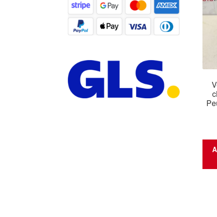
V
c
Pe
A