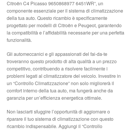
Citroën C4 Picasso 9650868977 6451WR”, un
Pagamenti
componente essenziale per il sistema di climatizzazione
della tua auto. Questo ricambio è specificamente
progettato per modelli di Citroën e Peugeot, garantendo
Politica sulla riservatezza
la compatibilità e l’affidabilità necessarie per una perfetta
funzionalità.
Procedura di Reclamo
Gli automeccanici e gli appassionati del fai-da-te
Registratore di cassa
troveranno questo prodotto di alta qualità a un prezzo
competitivo, contribuendo a risolvere facilmente i
Rimostranza
problemi legati al climatizzatore del veicolo. Investire in
un “Controllo Climatizzazione” non solo migliorerà il
Spedizione in tutto il mondo
comfort interno della tua auto, ma fungerà anche da
garanzia per un’efficienza energetica ottimale.
Termini e condizioni
Non lasciarti sfuggire l’opportunità di aggiornare o
riparare il tuo sistema di climatizzazione con questo
ricambio indispensabile. Aggiungi il “Controllo