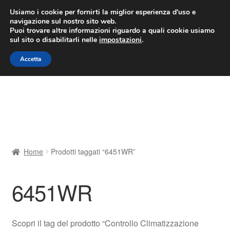
CONSEGNA da 7 EUR
Usiamo i cookie per fornirti la miglior esperienza d'uso e
navigazione sul nostro sito web.
Lun-Ven 9:00 - 16:00
800 580 290
/
Puoi trovare altre informazioni riguardo a quali cookie usiamo
sul sito o disabilitarli nelle
impostazioni
.
Vai
Vai
Menu
Accetta
alla
al
navigazione
contenuto
Home
Cestino
Chi siamo
Home
Prodotti taggati “6451WR”
Consegna
6451WR
Contatto
Il mio account
Scopri il tag del prodotto “Controllo Climatizzazione