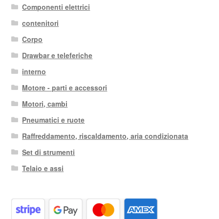
più
Componenti elettrici
recente
contenitori
Corpo
Drawbar e teleferiche
interno
Motore - parti e accessori
Motori, cambi
Pneumatici e ruote
Raffreddamento, riscaldamento, aria condizionata
Set di strumenti
Telaio e assi