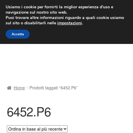
CONSEGNA da 7 EUR
Usiamo i cookie per fornirti la miglior esperienza d'uso e
navigazione sul nostro sito web.
Lun-Ven 9:00 - 16:00
800 580 290
/
Puoi trovare altre informazioni riguardo a quali cookie usiamo
sul sito o disabilitarli nelle
impostazioni
.
Vai
Vai
Menu
Accetta
alla
al
navigazione
contenuto
Home
Cestino
Chi siamo
Home
Prodotti taggati “6452.P6”
Consegna
6452.P6
Contatto
Il mio account