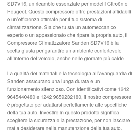
SD7V16, un ricambio essenziale per modelli Citroën e
Pagamenti
Peugeot. Questo compressore offre prestazioni affidabili
e un’efficienza ottimale per il tuo sistema di
climatizzazione. Sia che tu sia un automeccanico
Politica sulla riservatezza
esperto o un appassionato che ripara la propria auto, il
Compressore Climatizzatore Sanden SD7V16 è la
Procedura di Reclamo
scelta giusta per garantire un ambiente confortevole
all’interno del veicolo, anche nelle giornate più calde.
Registratore di cassa
La qualità dei materiali e la tecnologia all’avanguardia di
Rimostranza
Sanden assicurano una lunga durata e un
funzionamento silenzioso. Con identificativi come 1242
Spedizione in tutto il mondo
9645440480 e 1242 9659232180, il nostro compressore
è progettato per adattarsi perfettamente alle specifiche
Termini e condizioni
della tua auto. Investire in questo prodotto significa
scegliere la sicurezza e la prestazione, per non lasciare
mai a desiderare nella manutenzione della tua auto.