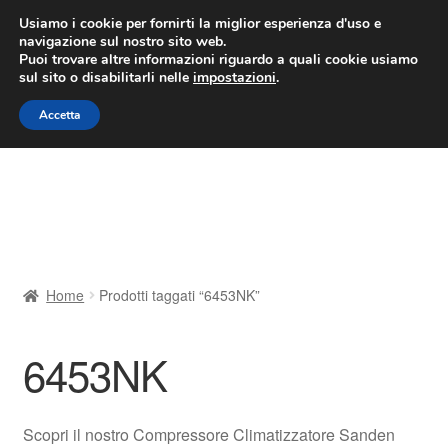
CONSEGNA da 7 EUR
Usiamo i cookie per fornirti la miglior esperienza d'uso e
navigazione sul nostro sito web.
Lun-Ven 9:00 - 16:00
800 580 290
/
Puoi trovare altre informazioni riguardo a quali cookie usiamo
sul sito o disabilitarli nelle
impostazioni
.
Vai
Vai
Menu
Accetta
alla
al
navigazione
contenuto
Home
Cestino
Chi siamo
Home
Prodotti taggati “6453NK”
Consegna
6453NK
Contatto
Il mio account
Scopri il nostro Compressore Climatizzatore Sanden