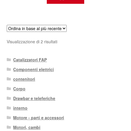
Ordina
Visualizzazione di 2 risultati
in
base
Catalizzatori FAP
al
più
Componenti elettrici
recente
contenitori
Corpo
Drawbar e teleferiche
interno
Motore - parti e accessori
Motori, cambi