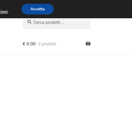
00 - 16:00
800 580 290
/
Accetta
ioni
.
Cerca:
Cerca
€
0.00
0 prodotti