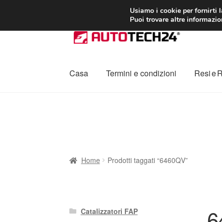
CONSEGNA da 7
Usiamo i cookie per fornirti 
Puoi trovare altre informazion
Vai
Vai
alla
al
navigazione
contenuto
Casa
Termini e condizioni
Resi e 
Home
Cestino
Chi siamo
Consegna
Contat
Procedura di Reclamo
Registratore di cass
Home
Prodotti taggati “6460QV”
6
Catalizzatori FAP