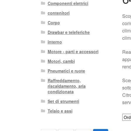
Componenti elettrici
contenitori
Scop
Corpo
comp
clim
Drawbar e teleferiche
clim
interno
Real
Motore - parti e accessori
appa
Motori, cambi
rend
Pneumatici e ruote
Sceg
Raffreddamento,
riscaldamento, aria
sott
condizionata
Citr
Set di strumenti
serv
Telaio e assi