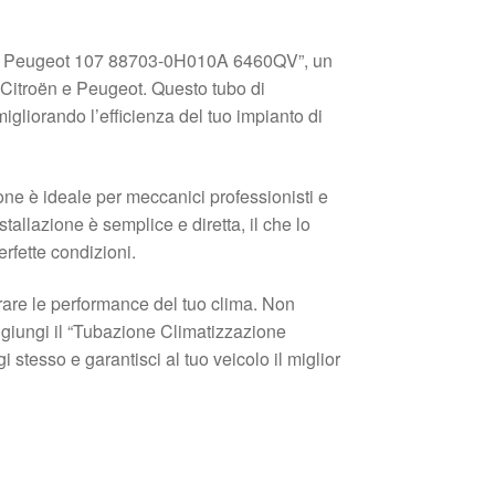
n C1 Peugeot 107 88703-0H010A 6460QV”, un
 Citroën e Peugeot. Questo tubo di
migliorando l’efficienza del tuo impianto di
zione è ideale per meccanici professionisti e
tallazione è semplice e diretta, il che lo
rfette condizioni.
orare le performance del tuo clima. Non
ggiungi il “Tubazione Climatizzazione
tesso e garantisci al tuo veicolo il miglior