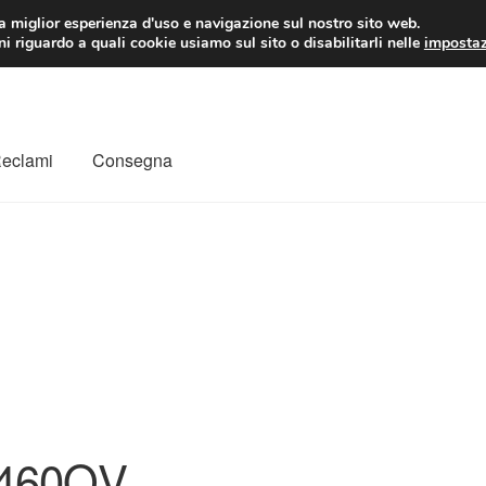
 EUR
Lun-Ven 9:
la miglior esperienza d'uso e navigazione sul nostro sito web.
i riguardo a quali cookie usiamo sul sito o disabilitarli nelle
impostaz
Reclami
Consegna
to
Il mio account
Pagamenti
Politica sulla riservatezza
a
Rimostranza
Spedizione in tutto il mondo
Termini e condizioni
460QV