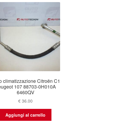
 climatizzazione Citroën C1
eugeot 107 88703-0H010A
6460QV
€
36.00
Aggiungi al carrello