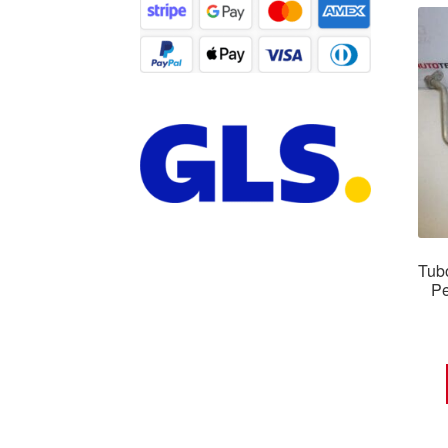
Tubo
P