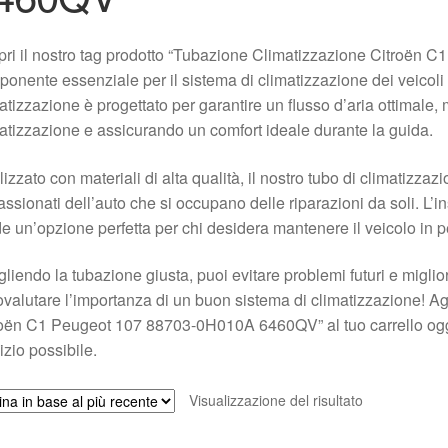
ri il nostro tag prodotto “Tubazione Climatizzazione Citroë
onente essenziale per il sistema di climatizzazione dei veicoli
atizzazione è progettato per garantire un flusso d’aria ottimale, 
atizzazione e assicurando un comfort ideale durante la guida.
izzato con materiali di alta qualità, il nostro tubo di climatizza
ssionati dell’auto che si occupano delle riparazioni da soli. L’ins
e un’opzione perfetta per chi desidera mantenere il veicolo in pe
liendo la tubazione giusta, puoi evitare problemi futuri e migli
ovalutare l’importanza di un buon sistema di climatizzazione! A
oën C1 Peugeot 107 88703-0H010A 6460QV” al tuo carrello oggi s
izio possibile.
Visualizzazione del risultato