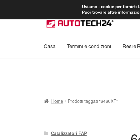
CONSEGNA da 7
Usiamo i cookie per fornirti 
Puoi trovare altre informazion
Vai
Vai
alla
al
navigazione
contenuto
Casa
Termini e condizioni
Resi e 
Home
Cestino
Chi siamo
Consegna
Contat
Procedura di Reclamo
Registratore di cass
Home
Prodotti taggati “6460XF”
6
Catalizzatori FAP