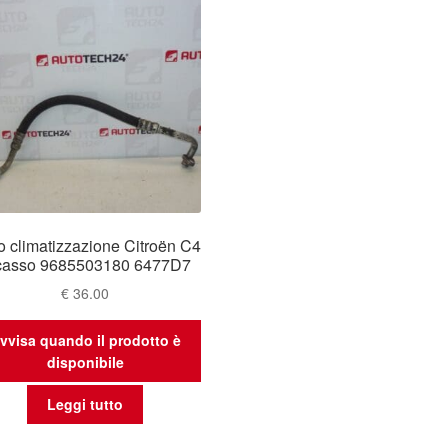
 climatizzazione Citroën C4
casso 9685503180 6477D7
€
36.00
vvisa quando il prodotto è
disponibile
Leggi tutto