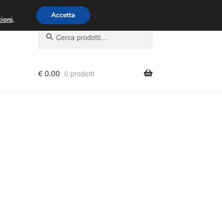
00 - 16:00
800 580 290
/
Accetta
ioni
.
Cerca:
Cerca
€
0.00
0 prodotti