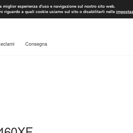
 EUR
Lun-Ven 9:
la miglior esperienza d'uso e navigazione sul nostro sito web.
i riguardo a quali cookie usiamo sul sito o disabilitarli nelle
impostaz
Reclami
Consegna
to
Il mio account
Pagamenti
Politica sulla riservatezza
a
Rimostranza
Spedizione in tutto il mondo
Termini e condizioni
460XF