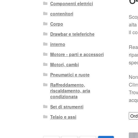
Componenti elettrici
contenitori
Scop
Corpo
alta
il c
Drawbar e teleferiche
interno
Real
ripa
Motore - parti e accessori
spec
Motori, cambi
Pneumatici e ruote
Non 
Clim
Raffreddamento,
riscaldamento, aria
Trov
condizionata
acqu
Set di strumenti
Telaio e assi