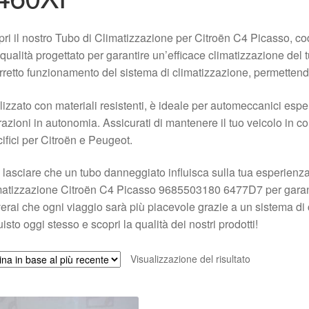
ri il nostro Tubo di Climatizzazione per Citroën C4 Picasso, 
 qualità progettato per garantire un’efficace climatizzazione de
orretto funzionamento del sistema di climatizzazione, permettendo
izzato con materiali resistenti, è ideale per automeccanici esper
razioni in autonomia. Assicurati di mantenere il tuo veicolo in con
ifici per Citroën e Peugeot.
lasciare che un tubo danneggiato influisca sulla tua esperienza 
atizzazione Citroën C4 Picasso 9685503180 6477D7 per garanti
erai che ogni viaggio sarà più piacevole grazie a un sistema di c
isto oggi stesso e scopri la qualità dei nostri prodotti!
Visualizzazione del risultato