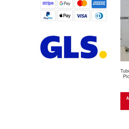
Tubo
Pi
A