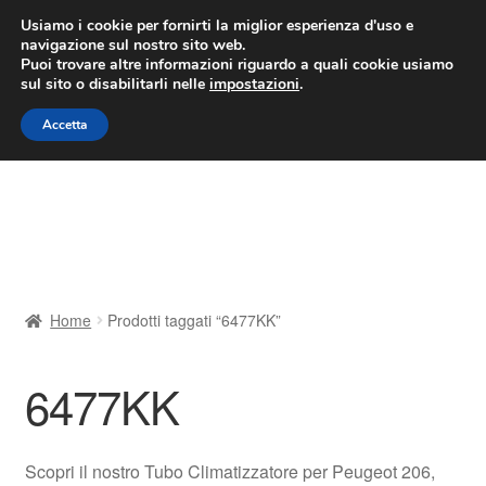
CONSEGNA da 7 EUR
Usiamo i cookie per fornirti la miglior esperienza d'uso e
navigazione sul nostro sito web.
Lun-Ven 9:00 - 16:00
800 580 290
/
Puoi trovare altre informazioni riguardo a quali cookie usiamo
sul sito o disabilitarli nelle
impostazioni
.
Vai
Vai
Menu
Accetta
alla
al
navigazione
contenuto
Home
Cestino
Chi siamo
Home
Prodotti taggati “6477KK”
Consegna
6477KK
Contatto
Il mio account
Scopri il nostro Tubo Climatizzatore per Peugeot 206,