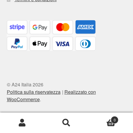
© A24 Italia 2026
Politica sulla riservatezza
Realizzato con
WooCommerce
.
0
Cerca:
Cerca