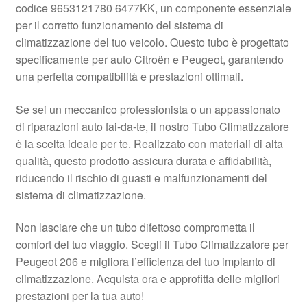
codice 9653121780 6477KK, un componente essenziale
Pagamenti
per il corretto funzionamento del sistema di
climatizzazione del tuo veicolo. Questo tubo è progettato
specificamente per auto Citroën e Peugeot, garantendo
Politica sulla riservatezza
una perfetta compatibilità e prestazioni ottimali.
Procedura di Reclamo
Se sei un meccanico professionista o un appassionato
di riparazioni auto fai-da-te, il nostro Tubo Climatizzatore
Registratore di cassa
è la scelta ideale per te. Realizzato con materiali di alta
qualità, questo prodotto assicura durata e affidabilità,
Rimostranza
riducendo il rischio di guasti e malfunzionamenti del
sistema di climatizzazione.
Spedizione in tutto il mondo
Non lasciare che un tubo difettoso comprometta il
Termini e condizioni
comfort del tuo viaggio. Scegli il Tubo Climatizzatore per
Peugeot 206 e migliora l’efficienza del tuo impianto di
climatizzazione. Acquista ora e approfitta delle migliori
prestazioni per la tua auto!