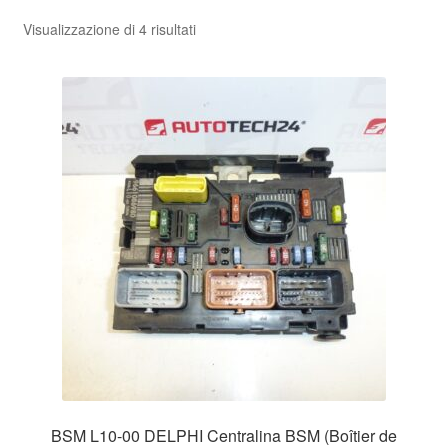
Ordina
Visualizzazione di 4 risultati
in
base
al
più
recente
BSM L10-00 DELPHI Centralina BSM (Boîtier de