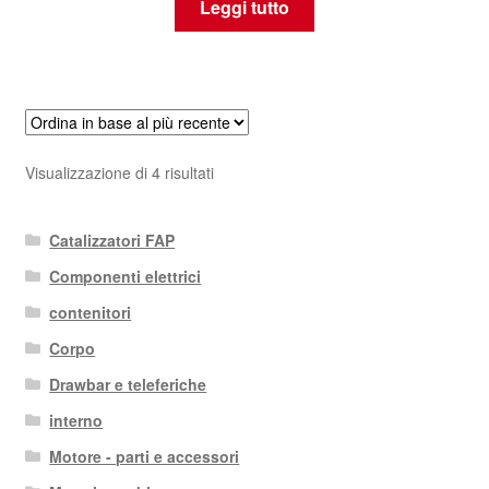
Leggi tutto
Ordina
Visualizzazione di 4 risultati
in
base
Catalizzatori FAP
al
più
Componenti elettrici
recente
contenitori
Corpo
Drawbar e teleferiche
interno
Motore - parti e accessori