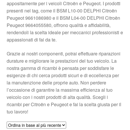
appositamente per i veicoli Citroën e Peugeot. I prodotti
Pagamenti
presenti nel tag, come il BSM L10-00 DELPHI Citroën
Peugeot 9661086980 e il BSM L04-00 DELPHI Citroën
Peugeot 9664055580, offrono qualità e affidabilità,
Politica sulla riservatezza
rendendoli la scelta ideale per meccanici professionisti e
appassionati di fai da te.
Procedura di Reclamo
Grazie ai nostri componenti, potrai effettuare riparazioni
Registratore di cassa
durature e migliorare le prestazioni del tuo veicolo. La
nostra gamma di ricambi è pensata per soddisfare le
Rimostranza
esigenze di chi cerca prodotti sicuri e di eccellenza per
la manutenzione delle proprie auto. Non perdere
Spedizione in tutto il mondo
l’occasione di garantire la massima efficienza al tuo
veicolo con i nostri prodotti di alta qualità. Scegli i
Termini e condizioni
ricambi per Citroën e Peugeot e fai la scelta giusta per il
tuo lavoro!