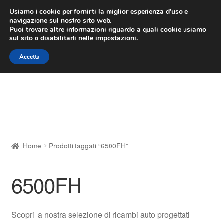
CONSEGNA da 7 EUR
Usiamo i cookie per fornirti la miglior esperienza d'uso e
navigazione sul nostro sito web.
Lun-Ven 9:00 - 16:00
800 580 290
/
Puoi trovare altre informazioni riguardo a quali cookie usiamo
sul sito o disabilitarli nelle
impostazioni
.
Vai
Vai
Menu
Accetta
alla
al
navigazione
contenuto
Home
Cestino
Chi siamo
Home
Prodotti taggati “6500FH”
Consegna
6500FH
Contatto
Il mio account
Scopri la nostra selezione di ricambi auto progettati