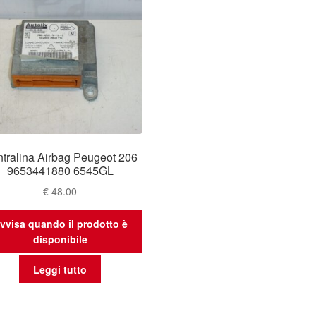
tralina Airbag Peugeot 206
9653441880 6545GL
€
48.00
vvisa quando il prodotto è
disponibile
Leggi tutto