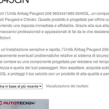
ri l’Unità Airbag Peugeot 206 9653441880 6545GL, un compone
oli Peugeot e Citroën. Questo prodotto è progettato per offrire u
ntendo una risposta immediata e affidabile. Grazie alla sua alta q
meccanici professionisti e appassionati di fai da te che desidera
izioni.
un’installazione semplice e rapida, l’Unità Airbag Peugeot 20
cacemente eventuali problematiche relative al sistema di sicurez
ai contare su una componente progettata per resistere nel tempo
rezza e quella dei tuoi passeggeri. Non aspettare, acquista su
GL e proteggi il tuo veicolo con un prodotto di alta qualità e p
Visualizzazione del risultato