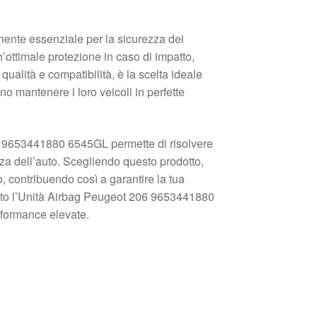
nte essenziale per la sicurezza dei
n’ottimale protezione in caso di impatto,
ualità e compatibilità, è la scelta ideale
no mantenere i loro veicoli in perfette
6 9653441880 6545GL permette di risolvere
za dell’auto. Scegliendo questo prodotto,
, contribuendo così a garantire la tua
bito l’Unità Airbag Peugeot 206 9653441880
erformance elevate.