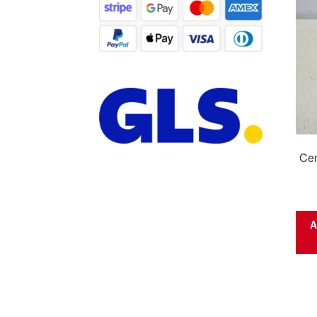
Cen
A