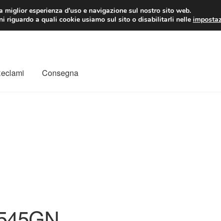
 EUR
Lun-Ven 9:
la miglior esperienza d'uso e navigazione sul nostro sito web.
i riguardo a quali cookie usiamo sul sito o disabilitarli nelle
impostaz
Reclami
Consegna
to
Il mio account
Pagamenti
Politica sulla riservatezza
a
Rimostranza
Spedizione in tutto il mondo
Termini e condizioni
545GN