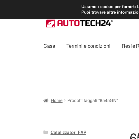
CONSEGNA da 7
Usiamo i cookie per fornirti 
Puoi trovare altre informazion
Vai
Vai
alla
al
navigazione
contenuto
Casa
Termini e condizioni
Resi e 
Home
Cestino
Chi siamo
Consegna
Contat
Procedura di Reclamo
Registratore di cass
Home
Prodotti taggati “6545GN”
6
Catalizzatori FAP