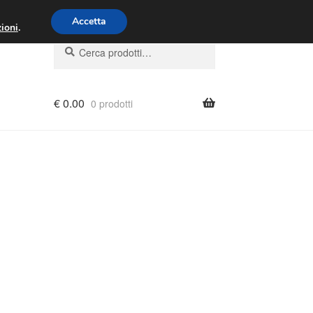
00 - 16:00
800 580 290
/
Accetta
ioni
.
Cerca:
Cerca
€
0.00
0 prodotti