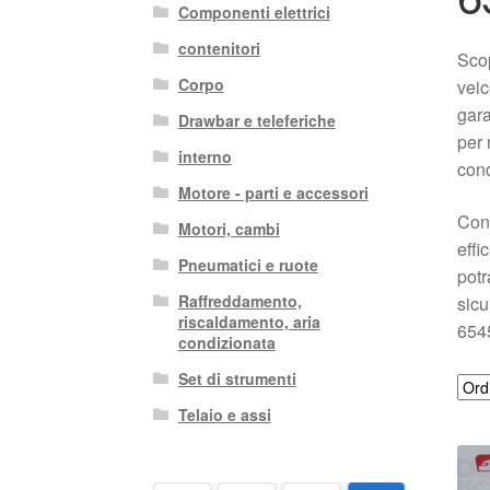
Componenti elettrici
contenitori
Scop
Corpo
veic
gara
Drawbar e teleferiche
per 
interno
cond
Motore - parti e accessori
Con 
Motori, cambi
effi
Pneumatici e ruote
potr
Raffreddamento,
sicu
riscaldamento, aria
6545
condizionata
Set di strumenti
Telaio e assi