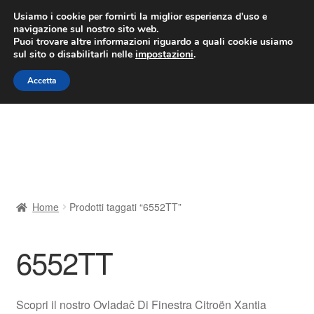
CONSEGNA da 7 EUR
Usiamo i cookie per fornirti la miglior esperienza d'uso e
navigazione sul nostro sito web.
Lun-Ven 9:00 - 16:00
800 580 290
/
Puoi trovare altre informazioni riguardo a quali cookie usiamo
sul sito o disabilitarli nelle
impostazioni
.
Vai
Vai
Menu
Accetta
alla
al
navigazione
contenuto
Home
Cestino
Chi siamo
Home
Prodotti taggati “6552TT”
Consegna
6552TT
Contatto
Il mio account
Scopri il nostro Ovladač Di Finestra Citroën Xantia