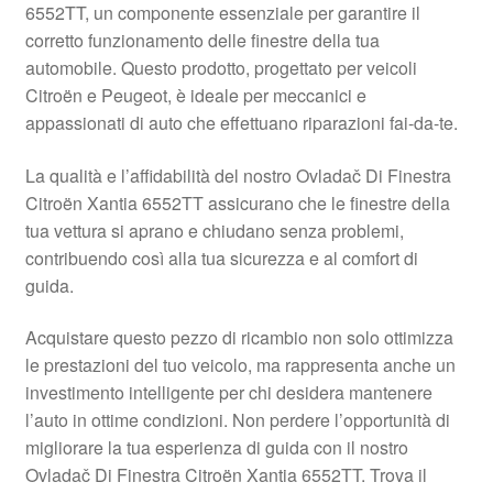
6552TT, un componente essenziale per garantire il
Pagamenti
corretto funzionamento delle finestre della tua
automobile. Questo prodotto, progettato per veicoli
Citroën e Peugeot, è ideale per meccanici e
Politica sulla riservatezza
appassionati di auto che effettuano riparazioni fai-da-te.
Procedura di Reclamo
La qualità e l’affidabilità del nostro Ovladač Di Finestra
Citroën Xantia 6552TT assicurano che le finestre della
Registratore di cassa
tua vettura si aprano e chiudano senza problemi,
contribuendo così alla tua sicurezza e al comfort di
Rimostranza
guida.
Spedizione in tutto il mondo
Acquistare questo pezzo di ricambio non solo ottimizza
le prestazioni del tuo veicolo, ma rappresenta anche un
Termini e condizioni
investimento intelligente per chi desidera mantenere
l’auto in ottime condizioni. Non perdere l’opportunità di
migliorare la tua esperienza di guida con il nostro
Ovladač Di Finestra Citroën Xantia 6552TT. Trova il