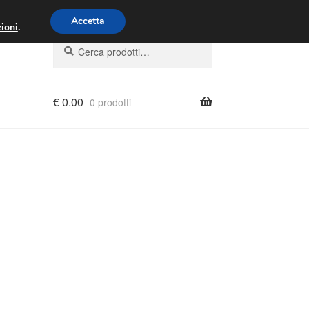
00 - 16:00
800 580 290
/
Accetta
ioni
.
Cerca:
Cerca
€
0.00
0 prodotti