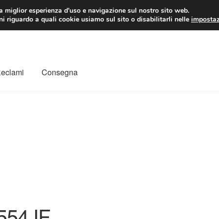
 EUR
Lun-Ven 9:
la miglior esperienza d'uso e navigazione sul nostro sito web.
i riguardo a quali cookie usiamo sul sito o disabilitarli nelle
impostaz
Reclami
Consegna
to
Il mio account
Pagamenti
Politica sulla riservatezza
a
Rimostranza
Spedizione in tutto il mondo
Termini e condizioni
554JF