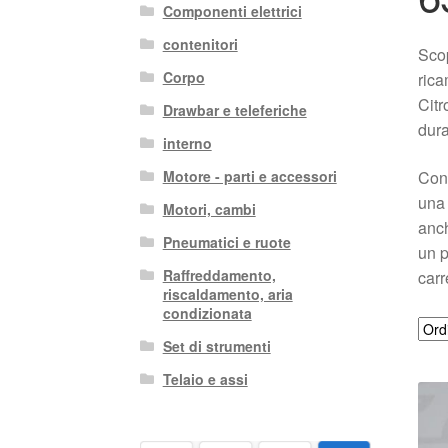
Componenti elettrici
contenitori
Scop
Corpo
rica
Citr
Drawbar e teleferiche
dura
interno
Con 
Motore - parti e accessori
una 
Motori, cambi
anch
Pneumatici e ruote
un p
Raffreddamento,
carr
riscaldamento, aria
condizionata
Set di strumenti
Telaio e assi