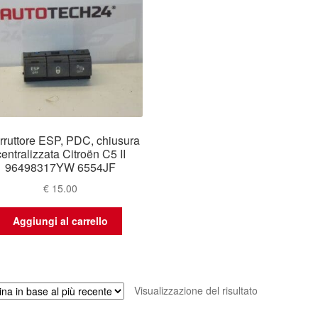
erruttore ESP, PDC, chiusura
centralizzata Citroën C5 II
96498317YW 6554JF
€
15.00
Aggiungi al carrello
Visualizzazione del risultato