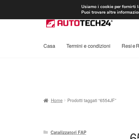
CONSEGNA da 7
Usiamo i cookie per fornirti 
Puoi trovare altre informazion
Vai
Vai
alla
al
navigazione
contenuto
Casa
Termini e condizioni
Resi e 
Home
Cestino
Chi siamo
Consegna
Contat
Procedura di Reclamo
Registratore di cass
Home
Prodotti taggati “6554JF”
6
Catalizzatori FAP