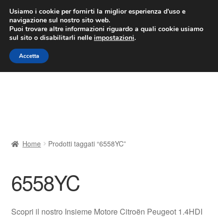
CONSEGNA da 7 EUR
Usiamo i cookie per fornirti la miglior esperienza d'uso e
navigazione sul nostro sito web.
Lun-Ven 9:00 - 16:00
800 580 290
/
Puoi trovare altre informazioni riguardo a quali cookie usiamo
sul sito o disabilitarli nelle
impostazioni
.
Vai
Vai
Menu
Accetta
alla
al
navigazione
contenuto
Home
Cestino
Chi siamo
Home
Prodotti taggati “6558YC”
Consegna
6558YC
Contatto
Il mio account
Scopri il nostro Insieme Motore Citroën Peugeot 1.4HDI