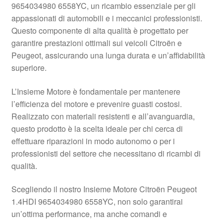
9654034980 6558YC, un ricambio essenziale per gli
Pagamenti
appassionati di automobili e i meccanici professionisti.
Questo componente di alta qualità è progettato per
garantire prestazioni ottimali sui veicoli Citroën e
Politica sulla riservatezza
Peugeot, assicurando una lunga durata e un’affidabilità
superiore.
Procedura di Reclamo
L’Insieme Motore è fondamentale per mantenere
Registratore di cassa
l’efficienza del motore e prevenire guasti costosi.
Realizzato con materiali resistenti e all’avanguardia,
Rimostranza
questo prodotto è la scelta ideale per chi cerca di
effettuare riparazioni in modo autonomo o per i
Spedizione in tutto il mondo
professionisti del settore che necessitano di ricambi di
qualità.
Termini e condizioni
Scegliendo il nostro Insieme Motore Citroën Peugeot
1.4HDI 9654034980 6558YC, non solo garantirai
un’ottima performance, ma anche comandi e