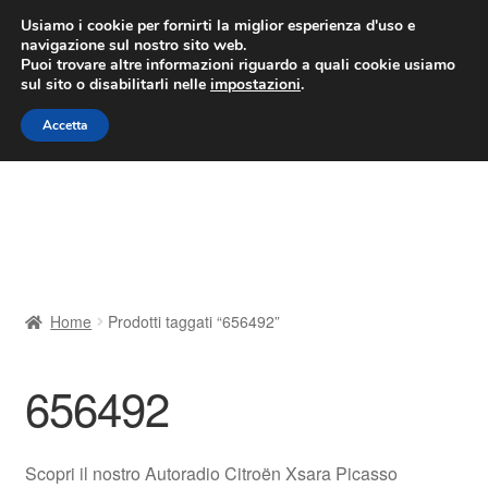
CONSEGNA da 7 EUR
Usiamo i cookie per fornirti la miglior esperienza d'uso e
navigazione sul nostro sito web.
Lun-Ven 9:00 - 16:00
800 580 290
/
Puoi trovare altre informazioni riguardo a quali cookie usiamo
sul sito o disabilitarli nelle
impostazioni
.
Vai
Vai
Menu
Accetta
alla
al
navigazione
contenuto
Home
Cestino
Chi siamo
Home
Prodotti taggati “656492”
Consegna
656492
Contatto
Il mio account
Scopri il nostro Autoradio Citroën Xsara Picasso