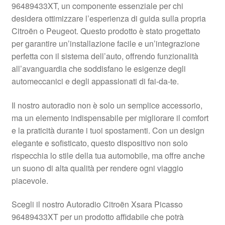
96489433XT, un componente essenziale per chi
Pagamenti
desidera ottimizzare l’esperienza di guida sulla propria
Citroën o Peugeot. Questo prodotto è stato progettato
per garantire un’installazione facile e un’integrazione
Politica sulla riservatezza
perfetta con il sistema dell’auto, offrendo funzionalità
all’avanguardia che soddisfano le esigenze degli
Procedura di Reclamo
automeccanici e degli appassionati di fai-da-te.
Registratore di cassa
Il nostro autoradio non è solo un semplice accessorio,
ma un elemento indispensabile per migliorare il comfort
Rimostranza
e la praticità durante i tuoi spostamenti. Con un design
elegante e sofisticato, questo dispositivo non solo
Spedizione in tutto il mondo
rispecchia lo stile della tua automobile, ma offre anche
un suono di alta qualità per rendere ogni viaggio
Termini e condizioni
piacevole.
Scegli il nostro Autoradio Citroën Xsara Picasso
96489433XT per un prodotto affidabile che potrà