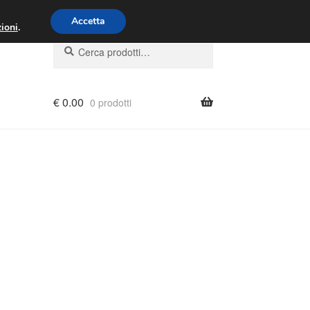
00 - 16:00
800 580 290
/
Accetta
ioni
.
Cerca:
Cerca
€
0.00
0 prodotti