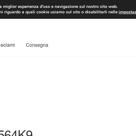
 EUR
Lun-Ven 9:
la miglior esperienza d'uso e navigazione sul nostro sito web.
i riguardo a quali cookie usiamo sul sito o disabilitarli nelle
impostaz
Reclami
Consegna
to
Il mio account
Pagamenti
Politica sulla riservatezza
a
Rimostranza
Spedizione in tutto il mondo
Termini e condizioni
564K9