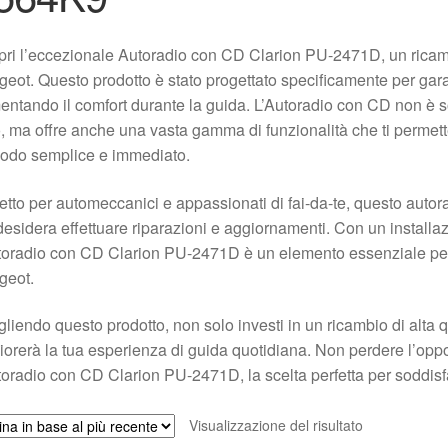
ri l’eccezionale Autoradio con CD Clarion PU-2471D, un ricamb
eot. Questo prodotto è stato progettato specificamente per garant
ntando il comfort durante la guida. L’Autoradio con CD non è 
, ma offre anche una vasta gamma di funzionalità che ti permette
odo semplice e immediato.
etto per automeccanici e appassionati di fai-da-te, questo auto
desidera effettuare riparazioni e aggiornamenti. Con un installa
toradio con CD Clarion PU-2471D è un elemento essenziale per
geot.
liendo questo prodotto, non solo investi in un ricambio di alta 
iorerà la tua esperienza di guida quotidiana. Non perdere l’oppor
toradio con CD Clarion PU-2471D, la scelta perfetta per soddisf
Visualizzazione del risultato