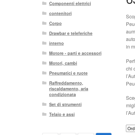
Componenti elettrici
contenitori
Scop
Corpo
Peug
aume
Drawbar e teleferiche
auto
interno
in m
Motore - parti e accessori
Perf
Motori, cambi
chi 
Pneumatici e ruote
l’Au
Raffreddamento,
Peu
riscaldamento, aria
condizionata
Sceg
Set di strumenti
migl
l’Au
Telaio e assi