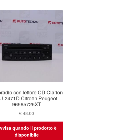
radio con lettore CD Clarion
U-2471D Citroën Peugeot
96565725XT
€
48.00
vvisa quando il prodotto è
disponibile