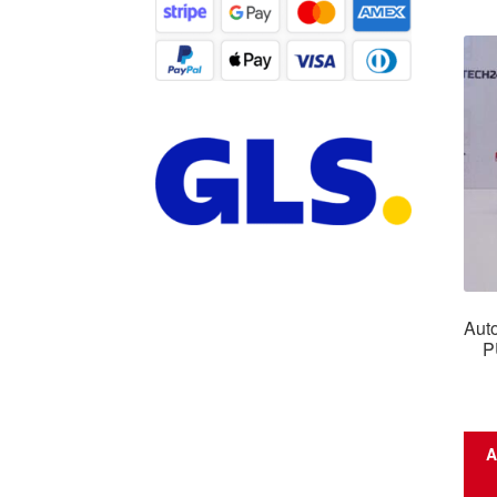
Auto
P
A