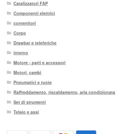
Catalizzatori FAP
al
più
Componenti elettrici
recente
contenitori
Corpo
Drawbar e teleferiche
interno
Motore - parti e accessori
Motori, cambi
Pneumatici e ruote
Raffreddamento, riscaldamento, aria condizionata
Set di strumenti
Telaio e assi