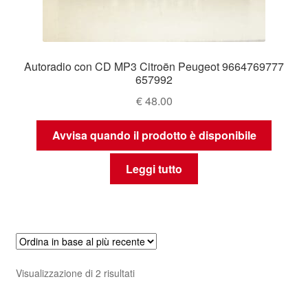
Autoradio con CD MP3 Citroën Peugeot 9664769777
657992
€
48.00
Avvisa quando il prodotto è disponibile
Leggi tutto
Ordina
Visualizzazione di 2 risultati
in
base