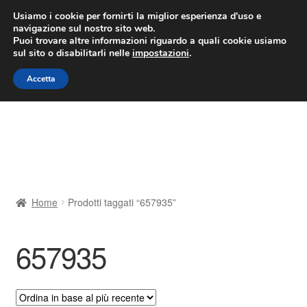
CONSEGNA da 7 EUR
Usiamo i cookie per fornirti la miglior esperienza d'uso e
navigazione sul nostro sito web.
Lun-Ven 9:00 - 16:00
800 580 290
/
Puoi trovare altre informazioni riguardo a quali cookie usiamo
sul sito o disabilitarli nelle
impostazioni
.
Vai
Vai
Menu
Accetta
alla
al
navigazione
contenuto
Home
Cestino
Chi siamo
Home
Prodotti taggati “657935”
Consegna
657935
Contatto
Il mio account