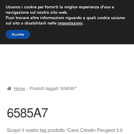
CONSEGNA da 7 EUR
Usiamo i cookie per fornirti la miglior esperienza d'uso e
navigazione sul nostro sito web.
Lun-Ven 9:00 - 16:00
800 580 290
/
Puoi trovare altre informazioni riguardo a quali cookie usiamo
sul sito o disabilitarli nelle
impostazioni
.
Vai
Vai
Menu
Accetta
alla
al
navigazione
contenuto
Home
Cestino
Chi siamo
Home
Prodotti taggati “6585A7”
Consegna
6585A7
Contatto
Il mio account
Scopri il nostro tag prodotto “Cavo Citroën Peugeot 3.0