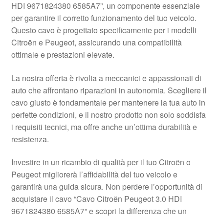
HDI 9671824380 6585A7”, un componente essenziale
Pagamenti
per garantire il corretto funzionamento del tuo veicolo.
Questo cavo è progettato specificamente per i modelli
Citroën e Peugeot, assicurando una compatibilità
Politica sulla riservatezza
ottimale e prestazioni elevate.
Procedura di Reclamo
La nostra offerta è rivolta a meccanici e appassionati di
auto che affrontano riparazioni in autonomia. Scegliere il
Registratore di cassa
cavo giusto è fondamentale per mantenere la tua auto in
perfette condizioni, e il nostro prodotto non solo soddisfa
Rimostranza
i requisiti tecnici, ma offre anche un’ottima durabilità e
resistenza.
Spedizione in tutto il mondo
Investire in un ricambio di qualità per il tuo Citroën o
Termini e condizioni
Peugeot migliorerà l’affidabilità del tuo veicolo e
garantirà una guida sicura. Non perdere l’opportunità di
acquistare il cavo “Cavo Citroën Peugeot 3.0 HDI
9671824380 6585A7” e scopri la differenza che un