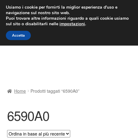
CONSEGNA da 7 EUR
Usiamo i cookie per fornirti la miglior esperienza d'uso e
navigazione sul nostro sito web.
Lun-Ven 9:00 - 16:00
800 580 290
/
Puoi trovare altre informazioni riguardo a quali cookie usiamo
sul sito o disabilitarli nelle
impostazioni
.
Vai
Vai
Menu
Accetta
alla
al
navigazione
contenuto
Home
Cestino
Chi siamo
Home
Prodotti taggati “6590A0”
Consegna
6590A0
Contatto
Il mio account