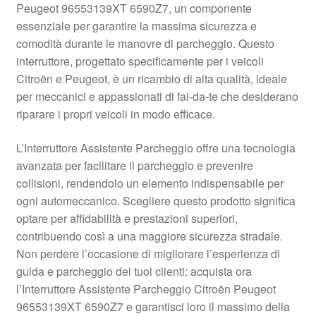
Peugeot 96553139XT 6590Z7, un componente
Pagamenti
essenziale per garantire la massima sicurezza e
comodità durante le manovre di parcheggio. Questo
interruttore, progettato specificamente per i veicoli
Politica sulla riservatezza
Citroën e Peugeot, è un ricambio di alta qualità, ideale
per meccanici e appassionati di fai-da-te che desiderano
Procedura di Reclamo
riparare i propri veicoli in modo efficace.
Registratore di cassa
L’Interruttore Assistente Parcheggio offre una tecnologia
avanzata per facilitare il parcheggio e prevenire
Rimostranza
collisioni, rendendolo un elemento indispensabile per
ogni automeccanico. Scegliere questo prodotto significa
Spedizione in tutto il mondo
optare per affidabilità e prestazioni superiori,
contribuendo così a una maggiore sicurezza stradale.
Termini e condizioni
Non perdere l’occasione di migliorare l’esperienza di
guida e parcheggio dei tuoi clienti: acquista ora
l’Interruttore Assistente Parcheggio Citroën Peugeot
96553139XT 6590Z7 e garantisci loro il massimo della