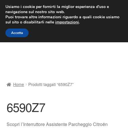
CONSEGNA da 7 EUR
Usiamo i cookie per fornirti la miglior esperienza d'uso e
navigazione sul nostro sito web.
Lun-Ven 9:00 - 16:00
800 580 290
/
Puoi trovare altre informazioni riguardo a quali cookie usiamo
sul sito o disabilitarli nelle
impostazioni
.
Vai
Vai
Menu
Accetta
alla
al
navigazione
contenuto
Home
Cestino
Chi siamo
Home
Prodotti taggati “6590Z7”
Consegna
6590Z7
Contatto
Il mio account
Scopri l’Interruttore Assistente Parcheggio Citroën