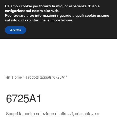
CONSEGNA da 7 EUR
Usiamo i cookie per fornirti la miglior esperienza d'uso e
navigazione sul nostro sito web.
Lun-Ven 9:00 - 16:00
800 580 290
/
Puoi trovare altre informazioni riguardo a quali cookie usiamo
sul sito o disabilitarli nelle
impostazioni
.
Vai
Vai
Menu
Accetta
alla
al
navigazione
contenuto
Home
Cestino
Chi siamo
Home
Prodotti taggati “6725A1”
Consegna
6725A1
Contatto
Il mio account
Scopri la nostra selezione di attrezzi, cric, chiave e