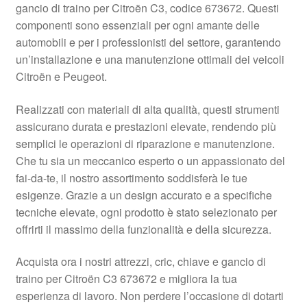
gancio di traino per Citroën C3, codice 673672. Questi
Pagamenti
componenti sono essenziali per ogni amante delle
automobili e per i professionisti del settore, garantendo
un’installazione e una manutenzione ottimali dei veicoli
Politica sulla riservatezza
Citroën e Peugeot.
Procedura di Reclamo
Realizzati con materiali di alta qualità, questi strumenti
assicurano durata e prestazioni elevate, rendendo più
Registratore di cassa
semplici le operazioni di riparazione e manutenzione.
Che tu sia un meccanico esperto o un appassionato del
Rimostranza
fai-da-te, il nostro assortimento soddisferà le tue
esigenze. Grazie a un design accurato e a specifiche
Spedizione in tutto il mondo
tecniche elevate, ogni prodotto è stato selezionato per
offrirti il massimo della funzionalità e della sicurezza.
Termini e condizioni
Acquista ora i nostri attrezzi, cric, chiave e gancio di
traino per Citroën C3 673672 e migliora la tua
esperienza di lavoro. Non perdere l’occasione di dotarti