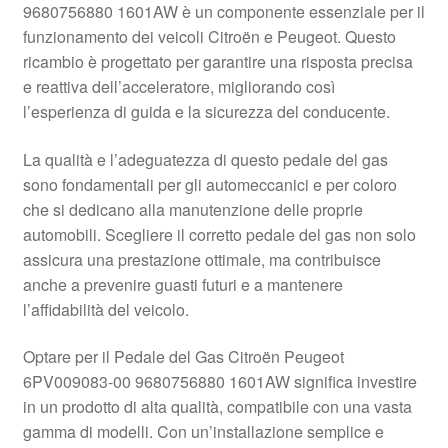
9680756880 1601AW è un componente essenziale per il
Pagamenti
funzionamento dei veicoli Citroën e Peugeot. Questo
ricambio è progettato per garantire una risposta precisa
e reattiva dell’acceleratore, migliorando così
Politica sulla riservatezza
l’esperienza di guida e la sicurezza del conducente.
Procedura di Reclamo
La qualità e l’adeguatezza di questo pedale del gas
sono fondamentali per gli automeccanici e per coloro
Registratore di cassa
che si dedicano alla manutenzione delle proprie
automobili. Scegliere il corretto pedale del gas non solo
Rimostranza
assicura una prestazione ottimale, ma contribuisce
anche a prevenire guasti futuri e a mantenere
Spedizione in tutto il mondo
l’affidabilità del veicolo.
Termini e condizioni
Optare per il Pedale del Gas Citroën Peugeot
6PV009083-00 9680756880 1601AW significa investire
in un prodotto di alta qualità, compatibile con una vasta
gamma di modelli. Con un’installazione semplice e