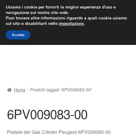
CONSEGNA da 7 EUR
Usiamo i cookie per fornirti la miglior esperienza d'uso e
navigazione sul nostro sito web.
Lun-Ven 9:00 - 16:00
800 580 290
/
Puoi trovare altre informazioni riguardo a quali cookie usiamo
sul sito o disabilitarli nelle
impostazioni
.
Vai
Vai
Menu
Accetta
alla
al
navigazione
contenuto
Home
Cestino
Chi siamo
Home
Prodotti taggati “6PV009083-00”
Consegna
6PV009083-00
Contatto
Il mio account
Pedale del Gas Citroën Peugeot 6PV009083-00