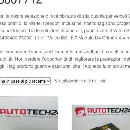
ri la nostra selezione di ricambi auto di alta qualità per veicol
ssionati di fai-da-te. I prodotti inclusi nel nostro tag sono proge
ta nel tempo. Tra le soluzioni disponibili, puoi trovare il Valeo
3493480 73003111 e il Valeo BSI_N7 Modulo D4 Citroën Xsara
ti componenti sono specificamente realizzati per i modelli menz
dabilità. Non perdere l’opportunità di migliorare le prestazioni del
li il tag prodotto giusto e assicurati che il tuo auto funzioni al m
Ordina
Visualizzazione di 2 risultati
in
base
al
più
recente