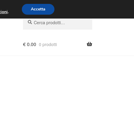
00 - 16:00
800 580 290
/
Accetta
ioni
.
Cerca:
Cerca
€
0.00
0 prodotti