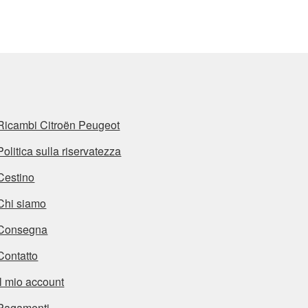
base
al
più
recente
Ricambi Citroën Peugeot
Politica sulla riservatezza
Cestino
Chi siamo
Consegna
Contatto
Il mio account
Pagamenti