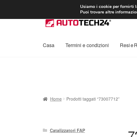
CONSEGNA da 7
Usiamo i cookie per fornirti 
Puoi trovare altre informazion
Vai
Vai
alla
al
navigazione
contenuto
Casa
Termini e condizioni
Resi e 
Home
Cestino
Chi siamo
Consegna
Contat
Procedura di Reclamo
Registratore di cass
Home
Prodotti taggati “73007712”
7
Catalizzatori FAP