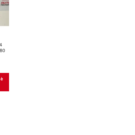
4
780
 è