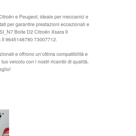
i Citroën e Peugeot, ideale per meccanici e
ttati per garantire prestazioni eccezionali e
 BSI_N7 Boite D2 Citroën Xsara II
 II 9645148780 73007712.
ionati e offrono un’ottima compatibilità e
 tuo veicolo con i nostri ricambi di qualità.
eglio!