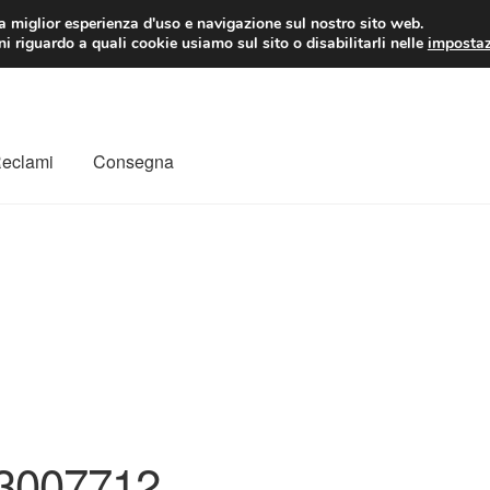
 EUR
Lun-Ven 9:
la miglior esperienza d'uso e navigazione sul nostro sito web.
i riguardo a quali cookie usiamo sul sito o disabilitarli nelle
impostaz
Reclami
Consegna
to
Il mio account
Pagamenti
Politica sulla riservatezza
a
Rimostranza
Spedizione in tutto il mondo
Termini e condizioni
3007712