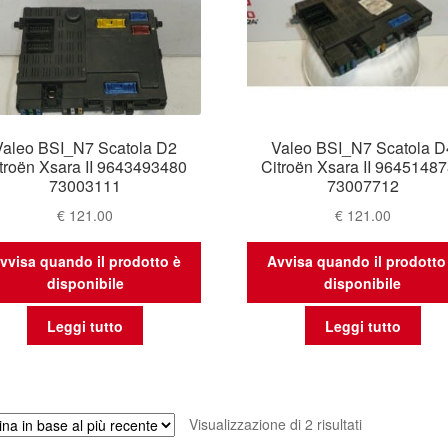
Valeo BSI_N7 Scatola D2
Valeo BSI_N7 Scatola D
troën Xsara II 9643493480
Citroën Xsara II 9645148
73003111
73007712
€
121.00
€
121.00
vvisa quando il prodotto è
Avvisa quando il prodotto
disponibile
disponibile
Leggi tutto
Leggi tutto
Ordina
Visualizzazione di 2 risultati
in