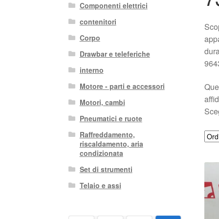
Componenti elettrici
contenitori
Scop
Corpo
appa
dura
Drawbar e teleferiche
964
interno
Ques
Motore - parti e accessori
affi
Motori, cambi
Sceg
Pneumatici e ruote
Raffreddamento,
riscaldamento, aria
condizionata
Set di strumenti
Telaio e assi