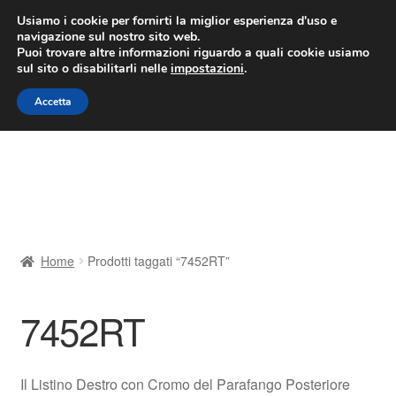
CONSEGNA da 7 EUR
Usiamo i cookie per fornirti la miglior esperienza d'uso e
navigazione sul nostro sito web.
Lun-Ven 9:00 - 16:00
800 580 290
/
Puoi trovare altre informazioni riguardo a quali cookie usiamo
sul sito o disabilitarli nelle
impostazioni
.
Vai
Vai
Menu
Accetta
alla
al
navigazione
contenuto
Home
Cestino
Chi siamo
Home
Prodotti taggati “7452RT”
Consegna
7452RT
Contatto
Il mio account
Il Listino Destro con Cromo del Parafango Posteriore