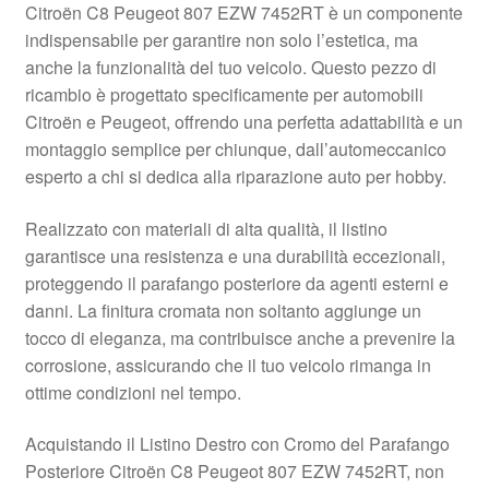
Citroën C8 Peugeot 807 EZW 7452RT è un componente
Pagamenti
indispensabile per garantire non solo l’estetica, ma
anche la funzionalità del tuo veicolo. Questo pezzo di
ricambio è progettato specificamente per automobili
Politica sulla riservatezza
Citroën e Peugeot, offrendo una perfetta adattabilità e un
montaggio semplice per chiunque, dall’automeccanico
Procedura di Reclamo
esperto a chi si dedica alla riparazione auto per hobby.
Registratore di cassa
Realizzato con materiali di alta qualità, il listino
garantisce una resistenza e una durabilità eccezionali,
Rimostranza
proteggendo il parafango posteriore da agenti esterni e
danni. La finitura cromata non soltanto aggiunge un
Spedizione in tutto il mondo
tocco di eleganza, ma contribuisce anche a prevenire la
corrosione, assicurando che il tuo veicolo rimanga in
Termini e condizioni
ottime condizioni nel tempo.
Acquistando il Listino Destro con Cromo del Parafango
Posteriore Citroën C8 Peugeot 807 EZW 7452RT, non