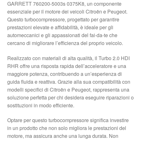
GARRETT 760200-5003s 0375K8, un componente
Pagamenti
essenziale per il motore dei veicoli Citroën e Peugeot.
Questo turbocompressore, progettato per garantire
prestazioni elevate e affidabilità, è ideale per gli
Politica sulla riservatezza
automeccanici e gli appassionati del fai-da-te che
cercano di migliorare l’efficienza del proprio veicolo.
Procedura di Reclamo
Realizzato con materiali di alta qualità, il Turbo 2.0 HDI
Registratore di cassa
RHR offre una risposta rapida dell’acceleratore e una
maggiore potenza, contribuendo a un’esperienza di
Rimostranza
guida fluida e reattiva. Grazie alla sua compatibilità con
modelli specifici di Citroën e Peugeot, rappresenta una
Spedizione in tutto il mondo
soluzione perfetta per chi desidera eseguire riparazioni o
sostituzioni in modo efficiente.
Termini e condizioni
Optare per questo turbocompressore significa investire
in un prodotto che non solo migliora le prestazioni del
motore, ma assicura anche una lunga durata. Non