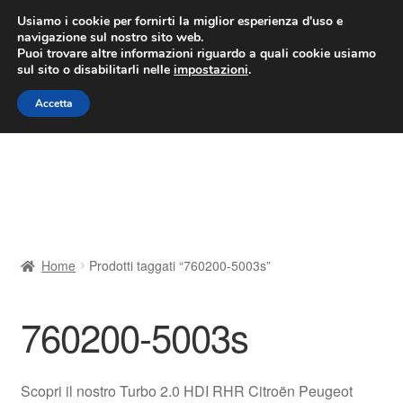
CONSEGNA da 7 EUR
Usiamo i cookie per fornirti la miglior esperienza d'uso e
navigazione sul nostro sito web.
Lun-Ven 9:00 - 16:00
800 580 290
/
Puoi trovare altre informazioni riguardo a quali cookie usiamo
sul sito o disabilitarli nelle
impostazioni
.
Vai
Vai
Menu
Accetta
alla
al
navigazione
contenuto
Home
Cestino
Chi siamo
Home
Prodotti taggati “760200-5003s”
Consegna
760200-5003s
Contatto
Il mio account
Scopri il nostro Turbo 2.0 HDI RHR Citroën Peugeot