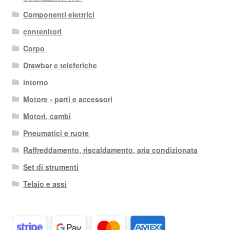
più
Componenti elettrici
recente
contenitori
Corpo
Drawbar e teleferiche
interno
Motore - parti e accessori
Motori, cambi
Pneumatici e ruote
Raffreddamento, riscaldamento, aria condizionata
Set di strumenti
Telaio e assi