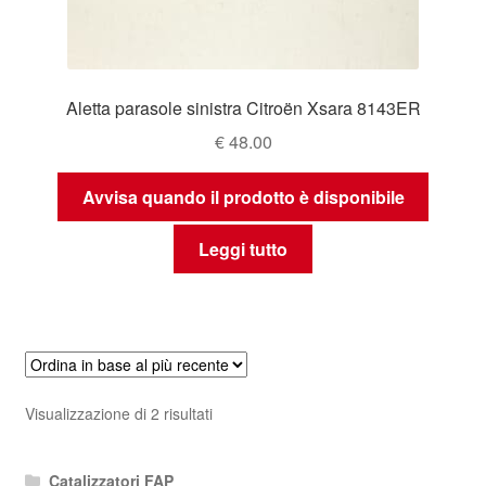
Aletta parasole sinistra Citroën Xsara 8143ER
€
48.00
Avvisa quando il prodotto è disponibile
Leggi tutto
Ordina
Visualizzazione di 2 risultati
in
base
Catalizzatori FAP
al