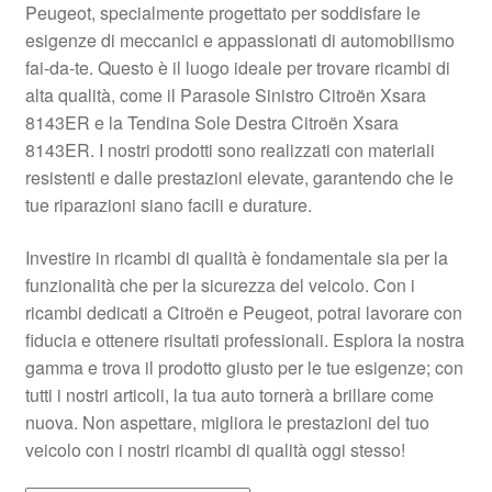
Peugeot, specialmente progettato per soddisfare le
Pagamenti
esigenze di meccanici e appassionati di automobilismo
fai-da-te. Questo è il luogo ideale per trovare ricambi di
alta qualità, come il Parasole Sinistro Citroën Xsara
Politica sulla riservatezza
8143ER e la Tendina Sole Destra Citroën Xsara
8143ER. I nostri prodotti sono realizzati con materiali
Procedura di Reclamo
resistenti e dalle prestazioni elevate, garantendo che le
tue riparazioni siano facili e durature.
Registratore di cassa
Investire in ricambi di qualità è fondamentale sia per la
Rimostranza
funzionalità che per la sicurezza del veicolo. Con i
ricambi dedicati a Citroën e Peugeot, potrai lavorare con
Spedizione in tutto il mondo
fiducia e ottenere risultati professionali. Esplora la nostra
gamma e trova il prodotto giusto per le tue esigenze; con
Termini e condizioni
tutti i nostri articoli, la tua auto tornerà a brillare come
nuova. Non aspettare, migliora le prestazioni del tuo
veicolo con i nostri ricambi di qualità oggi stesso!