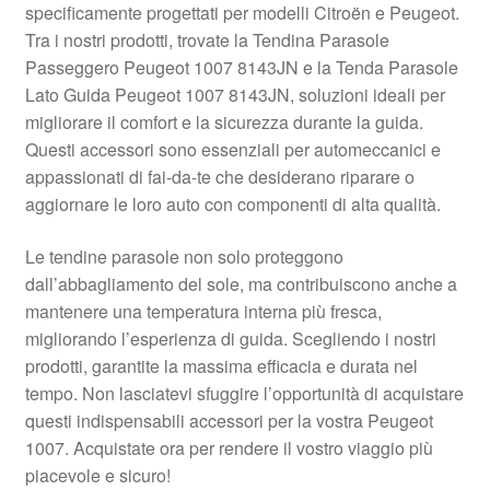
specificamente progettati per modelli Citroën e Peugeot.
Pagamenti
Tra i nostri prodotti, trovate la Tendina Parasole
Passeggero Peugeot 1007 8143JN e la Tenda Parasole
Lato Guida Peugeot 1007 8143JN, soluzioni ideali per
Politica sulla riservatezza
migliorare il comfort e la sicurezza durante la guida.
Questi accessori sono essenziali per automeccanici e
Procedura di Reclamo
appassionati di fai-da-te che desiderano riparare o
aggiornare le loro auto con componenti di alta qualità.
Registratore di cassa
Le tendine parasole non solo proteggono
Rimostranza
dall’abbagliamento del sole, ma contribuiscono anche a
mantenere una temperatura interna più fresca,
Spedizione in tutto il mondo
migliorando l’esperienza di guida. Scegliendo i nostri
prodotti, garantite la massima efficacia e durata nel
Termini e condizioni
tempo. Non lasciatevi sfuggire l’opportunità di acquistare
questi indispensabili accessori per la vostra Peugeot
1007. Acquistate ora per rendere il vostro viaggio più
piacevole e sicuro!