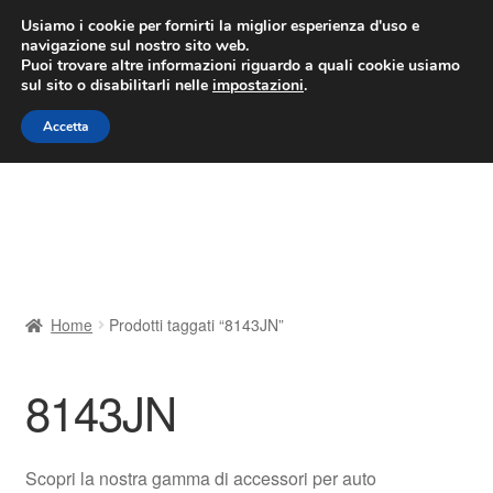
CONSEGNA da 7 EUR
Usiamo i cookie per fornirti la miglior esperienza d'uso e
navigazione sul nostro sito web.
Lun-Ven 9:00 - 16:00
800 580 290
/
Puoi trovare altre informazioni riguardo a quali cookie usiamo
sul sito o disabilitarli nelle
impostazioni
.
Vai
Vai
Menu
Accetta
alla
al
navigazione
contenuto
Home
Cestino
Chi siamo
Home
Prodotti taggati “8143JN”
Consegna
8143JN
Contatto
Il mio account
Scopri la nostra gamma di accessori per auto