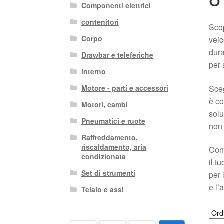
Componenti elettrici
contenitori
Scop
Corpo
veic
dura
Drawbar e teleferiche
per 
interno
Sceg
Motore - parti e accessori
è co
Motori, cambi
solu
Pneumatici e ruote
non 
Raffreddamento,
riscaldamento, aria
Con 
condizionata
il t
Set di strumenti
per 
e l’
Telaio e assi