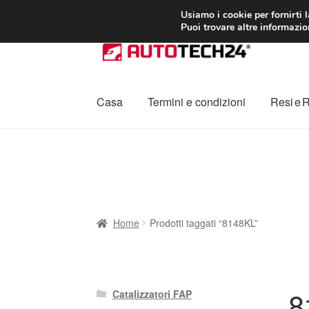
CONSEGNA da 7
Usiamo i cookie per fornirti 
Puoi trovare altre informazion
Vai
Vai
alla
al
navigazione
contenuto
Casa
Termini e condizioni
Resi e 
Home
Cestino
Chi siamo
Consegna
Contat
Procedura di Reclamo
Registratore di cass
Home
Prodotti taggati “8148KL”
8
Catalizzatori FAP