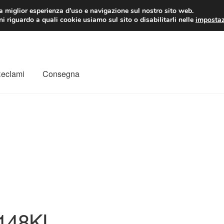
 EUR
Lun-Ven 9:
la miglior esperienza d'uso e navigazione sul nostro sito web.
i riguardo a quali cookie usiamo sul sito o disabilitarli nelle
impostaz
Reclami
Consegna
to
Il mio account
Pagamenti
Politica sulla riservatezza
a
Rimostranza
Spedizione in tutto il mondo
Termini e condizioni
148KL