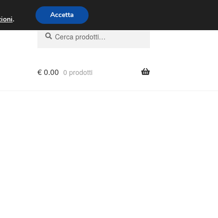
00 - 16:00
800 580 290
/
Accetta
ioni
.
Cerca:
Cerca
€
0.00
0 prodotti