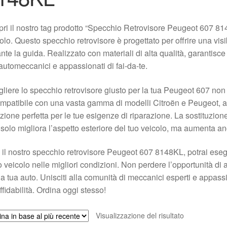
ri il nostro tag prodotto “Specchio Retrovisore Peugeot 607 81
olo. Questo specchio retrovisore è progettato per offrire una visib
nte la guida. Realizzato con materiali di alta qualità, garantisc
automeccanici e appassionati di fai-da-te.
liere lo specchio retrovisore giusto per la tua Peugeot 607 non
mpatibile con una vasta gamma di modelli Citroën e Peugeot, a
zione perfetta per le tue esigenze di riparazione. La sostituzio
solo migliora l’aspetto esteriore del tuo veicolo, ma aumenta an
il nostro specchio retrovisore Peugeot 607 8148KL, potrai esegu
uo veicolo nelle migliori condizioni. Non perdere l’opportunità d
la tua auto. Unisciti alla comunità di meccanici esperti e appass
affidabilità. Ordina oggi stesso!
Visualizzazione del risultato