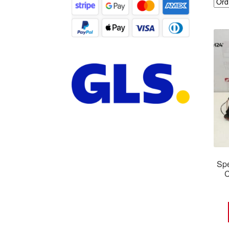
Spe
C