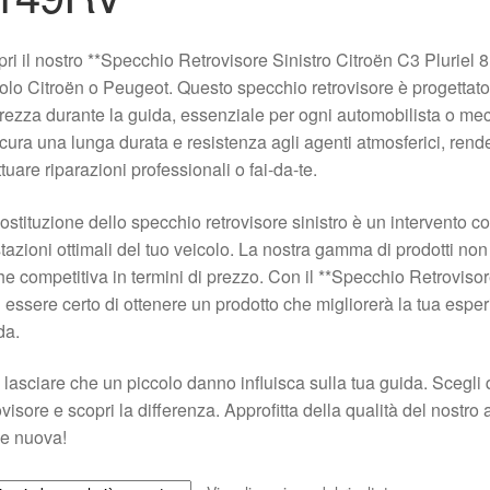
ri il nostro **Specchio Retrovisore Sinistro Citroën C3 Pluriel 
olo Citroën o Peugeot. Questo specchio retrovisore è progettato 
rezza durante la guida, essenziale per ogni automobilista o mecca
cura una lunga durata e resistenza agli agenti atmosferici, rend
ttuare riparazioni professionali o fai-da-te.
ostituzione dello specchio retrovisore sinistro è un intervento
tazioni ottimali del tuo veicolo. La nostra gamma di prodotti non
e competitiva in termini di prezzo. Con il **Specchio Retroviso
 essere certo di ottenere un prodotto che migliorerà la tua esper
da.
lasciare che un piccolo danno influisca sulla tua guida. Scegli qu
ovisore e scopri la differenza. Approfitta della qualità del nostro
e nuova!