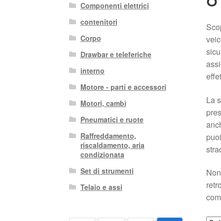
Componenti elettrici
contenitori
Scop
Corpo
veic
sicu
Drawbar e teleferiche
assi
interno
effe
Motore - parti e accessori
La s
Motori, cambi
pres
Pneumatici e ruote
anch
Raffreddamento,
puoi
riscaldamento, aria
stra
condizionata
Set di strumenti
Non 
retr
Telaio e assi
com