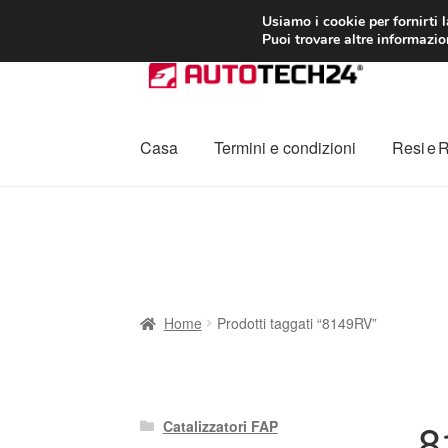
CONSEGNA da 7
Usiamo i cookie per fornirti 
Puoi trovare altre informazion
Vai
Vai
alla
al
navigazione
contenuto
Casa
Termini e condizioni
Resi e 
Home
Cestino
Chi siamo
Consegna
Contat
Procedura di Reclamo
Registratore di cass
Home
Prodotti taggati “8149RV”
8
Catalizzatori FAP