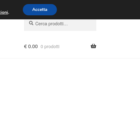
00 - 16:00
800 580 290
/
Accetta
ioni
.
Cerca:
Cerca
€
0.00
0 prodotti