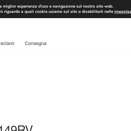
 EUR
Lun-Ven 9:
la miglior esperienza d'uso e navigazione sul nostro sito web.
i riguardo a quali cookie usiamo sul sito o disabilitarli nelle
impostaz
Reclami
Consegna
to
Il mio account
Pagamenti
Politica sulla riservatezza
a
Rimostranza
Spedizione in tutto il mondo
Termini e condizioni
149RV