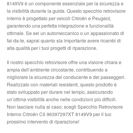
8149V9 è un componente essenziale per la sicurezza e
Pagamenti
la visibilità durante la guida. Questo specchio retrovisore
interno è progettato per veicoli Citroën e Peugeot,
garantendo una perfetta integrazione e funzionalità
Politica sulla riservatezza
ottimale. Se sei un automeccanico o un appassionato di
fai-da-te, saprai quanto sia importante avere ricambi di
Procedura di Reclamo
alta qualità per i tuoi progetti di riparazione.
Registratore di cassa
Il nostro specchio retrovisore offre una visione chiara e
ampia dell’ambiente circostante, contribuendo a
Rimostranza
migliorare la sicurezza del conducente e dei passeggeri.
Realizzato con materiali resistenti, questo prodotto è
Spedizione in tutto il mondo
stato sviluppato per durare nel tempo, assicurando
un’ottima visibilità anche nelle condizioni più difficili.
Termini e condizioni
Non lasciare nulla al caso; scegli Specchio Retrovisore
Interno Citroën C5 96397297XT 8149V9 per il tuo
prossimo intervento di riparazione!