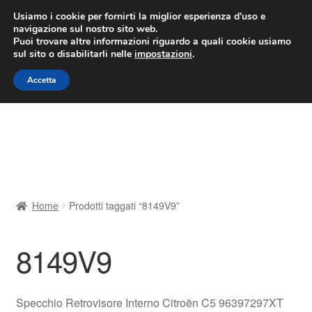
CONSEGNA da 7 EUR
Usiamo i cookie per fornirti la miglior esperienza d'uso e
navigazione sul nostro sito web.
Lun-Ven 9:00 - 16:00
800 580 290
/
Puoi trovare altre informazioni riguardo a quali cookie usiamo
sul sito o disabilitarli nelle
impostazioni
.
Vai
Vai
Menu
Accetta
alla
al
navigazione
contenuto
Home
Cestino
Chi siamo
Home
Prodotti taggati “8149V9”
Consegna
8149V9
Contatto
Il mio account
Specchio Retrovisore Interno Citroën C5 96397297XT