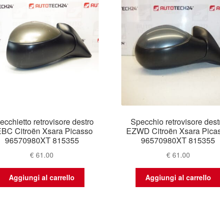
più
recente
ecchietto retrovisore destro
Specchio retrovisore dest
BC Citroën Xsara Picasso
EZWD Citroën Xsara Pica
96570980XT 815355
96570980XT 815355
€
61.00
€
61.00
Aggiungi al carrello
Aggiungi al carrello