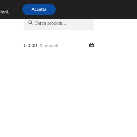
00 - 16:00
800 580 290
/
Accetta
ioni
.
Cerca:
Cerca
€
0.00
0 prodotti