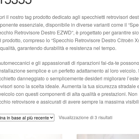
ri il nostro tag prodotto dedicato agli specchietti retrovisori d
onente essenziale, disponibile in diverse varianti come il “Sp
cchio Retrovisore Destro EZWD”, è progettato per garantire sicur
 prodotto, compreso lo “Specchio Retrovisore Destro Citroën Xsa
 qualità, garantendo durabilità e resistenza nel tempo.
automeccanici e gli appassionati di riparazioni fai-da-te possono 
nstallazione semplice e un perfetto adattamento al loro veicolo. 
chietto danneggiato o semplicemente desideri migliorare l’esteti
ovisori sono la scelta ideale. Aumenta la tua sicurezza stradale e
veicolo con questi componenti di alta qualità e prestazioni. Non 
chio retrovisore e assicurati di avere sempre la massima visibili
Ordina
Visualizzazione di 3 risultati
in
base
al