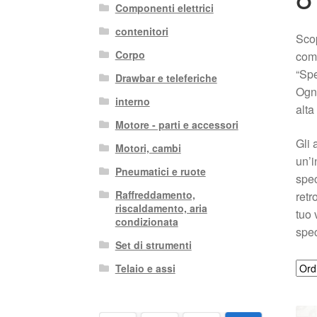
Componenti elettrici
contenitori
Scop
Corpo
comp
“Spe
Drawbar e teleferiche
Ogni
interno
alta
Motore - parti e accessori
Gli 
Motori, cambi
un’i
Pneumatici e ruote
spec
Raffreddamento,
retr
riscaldamento, aria
tuo 
condizionata
spec
Set di strumenti
Telaio e assi