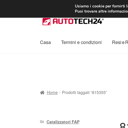
CONSEGNA da 7
Usiamo i cookie per fornirti 
Puoi trovare altre informazion
Vai
Vai
alla
al
navigazione
contenuto
Casa
Termini e condizioni
Resi e 
Home
Cestino
Chi siamo
Consegna
Contat
Procedura di Reclamo
Registratore di cass
Home
Prodotti taggati “815355”
8
Catalizzatori FAP