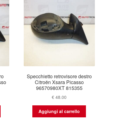
ro
Specchietto retrovisore destro
sso
Citroën Xsara Picasso
96570980XT 815355
€
48.00
Aggiungi al carrello