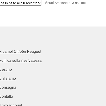
Ordina
Visualizzazione di 3 risultati
in
base
al
più
recente
Ricambi Citroën Peugeot
Politica sulla riservatezza
Cestino
Chi siamo
Consegna
Contatto
Il mio account