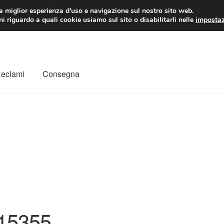
 EUR
Lun-Ven 9:
la miglior esperienza d'uso e navigazione sul nostro sito web.
i riguardo a quali cookie usiamo sul sito o disabilitarli nelle
impostaz
Reclami
Consegna
to
Il mio account
Pagamenti
Politica sulla riservatezza
a
Rimostranza
Spedizione in tutto il mondo
Termini e condizioni
15355