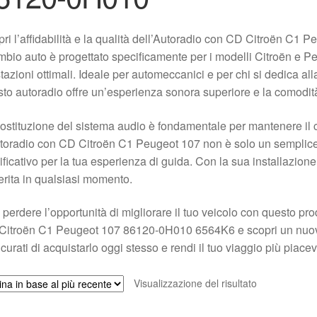
ri l’affidabilità e la qualità dell’Autoradio con CD Citroën 
mbio auto è progettato specificamente per i modelli Citroën e Pe
tazioni ottimali. Ideale per automeccanici e per chi si dedica all
to autoradio offre un’esperienza sonora superiore e la comodità
ostituzione del sistema audio è fondamentale per mantenere il co
toradio con CD Citroën C1 Peugeot 107 non è solo un sempli
ificativo per la tua esperienza di guida. Con la sua installazione
erita in qualsiasi momento.
perdere l’opportunità di migliorare il tuo veicolo con questo prod
itroën C1 Peugeot 107 86120-0H010 6564K6 e scopri un nuovo l
curati di acquistarlo oggi stesso e rendi il tuo viaggio più piacev
Visualizzazione del risultato