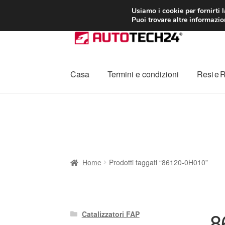
CONSEGNA da 7
Usiamo i cookie per fornirti 
Puoi trovare altre informazion
Vai
Vai
alla
al
navigazione
contenuto
Casa
Termini e condizioni
Resi e 
Home
Cestino
Chi siamo
Consegna
Contat
Procedura di Reclamo
Registratore di cass
Home
Prodotti taggati “86120-0H010”
8
Catalizzatori FAP