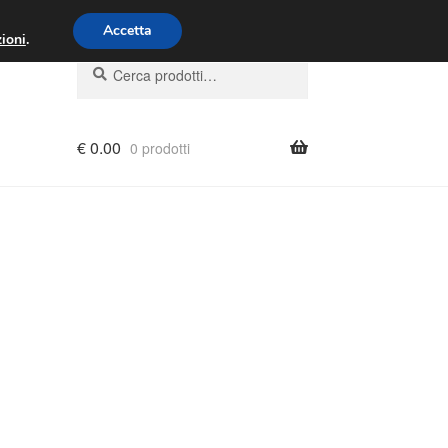
00 - 16:00
800 580 290
/
Accetta
ioni
.
Cerca:
Cerca
€
0.00
0 prodotti