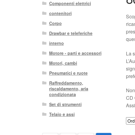
Componenti elettrici
contenitori
Scop
Corpo
rica
pres
Drawbar e teleferiche
ques
interno
La s
Motore - parti e accessori
L’Au
Motori, cambi
sign
Pneumatici e ruote
pref
Raffreddamento,
riscaldamento, aria
Non 
condizionata
CD C
Set di strumenti
Assi
Telaio e assi