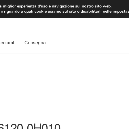
 EUR
Lun-Ven 9:
la miglior esperienza d'uso e navigazione sul nostro sito web.
i riguardo a quali cookie usiamo sul sito o disabilitarli nelle
impostaz
Reclami
Consegna
to
Il mio account
Pagamenti
Politica sulla riservatezza
a
Rimostranza
Spedizione in tutto il mondo
Termini e condizioni
6120-0H010