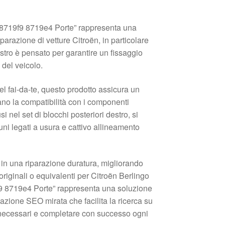
III 8719f9 8719e4 Porte” rappresenta una
arazione di vetture Citroën, in particolare
estro è pensato per garantire un fissaggio
 del veicolo.
el fai-da-te, questo prodotto assicura un
ano la compatibilità con i componenti
i nel set di blocchi posteriori destro, si
uni legati a usura e cattivo allineamento
e in una riparazione duratura, migliorando
originali o equivalenti per Citroën Berlingo
719f9 8719e4 Porte” rappresenta una soluzione
zzazione SEO mirata che facilita la ricerca su
 necessari e completare con successo ogni