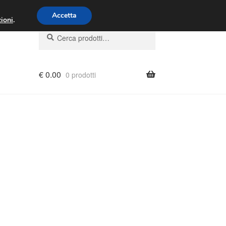
00 - 16:00
800 580 290
/
Accetta
ioni
.
Cerca:
Cerca
€
0.00
0 prodotti