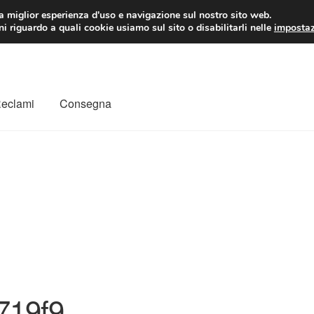
 EUR
Lun-Ven 9:
la miglior esperienza d'uso e navigazione sul nostro sito web.
i riguardo a quali cookie usiamo sul sito o disabilitarli nelle
impostaz
Reclami
Consegna
to
Il mio account
Pagamenti
Politica sulla riservatezza
a
Rimostranza
Spedizione in tutto il mondo
Termini e condizioni
719f9