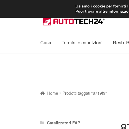
CONSEGNA da 7
Usiamo i cookie per fornirti 
Puoi trovare altre informazion
Vai
Vai
alla
al
navigazione
contenuto
Casa
Termini e condizioni
Resi e 
Home
Cestino
Chi siamo
Consegna
Contat
Procedura di Reclamo
Registratore di cass
Home
Prodotti taggati “8719f9”
8
Catalizzatori FAP