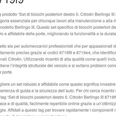
ag prodotto “Set di blocchi posteriori destro 5. Citroën Berlingo 
goria essenziale per chiunque lavori alla manutenzione o alla rip
modello Berlingo III. Questo set specifico di blocchi posteriori d
ro e affidabile delle porte, migliorando la funzionalità e la durata
etto sia per automeccanici professionisti che per appassionati d
tamento preciso grazie ai codici 8719f9 e 8719e4, che identific
inali Citroën. Utilizzando ricambi di alta qualità come quelli inclus
iene l’integrità strutturale del veicolo e si evitano problemi com
e porte.
liere un set robusto e affidabile come questo significa investir
perienza di guida e la sicurezza dell’auto. Per chi cerca ricambi 
 il tag “Set di blocchi posteriori destro 5. Citroën Berlingo III 8
cace e di qualità, facilmente reperibile online grazie a un’ottimi
le. Affidati a questo tag per trovare rapidamente i componenti