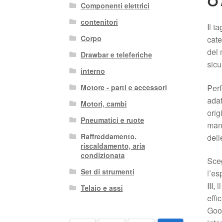
Componenti elettrici
contenitori
Il t
Corpo
cate
del 
Drawbar e teleferiche
sicu
interno
Perf
Motore - parti e accessori
adat
Motori, cambi
orig
Pneumatici e ruote
mant
Raffreddamento,
dell
riscaldamento, aria
condizionata
Sceg
Set di strumenti
l’es
III,
Telaio e assi
effi
Goog