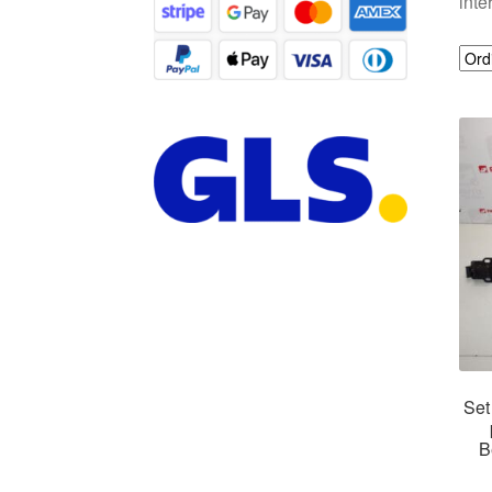
inte
Set
B