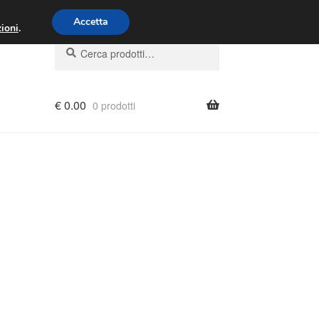
00 - 16:00
800 580 290
/
Accetta
ioni
.
Cerca:
Cerca
€
0.00
0 prodotti