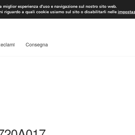
 EUR
Lun-Ven 9:
la miglior esperienza d'uso e navigazione sul nostro sito web.
i riguardo a quali cookie usiamo sul sito o disabilitarli nelle
impostaz
Reclami
Consegna
to
Il mio account
Pagamenti
Politica sulla riservatezza
a
Rimostranza
Spedizione in tutto il mondo
Termini e condizioni
720A017