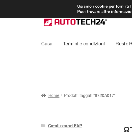
CONSEGNA da 7
Usiamo i cookie per fornirti 
Puoi trovare altre informazion
Vai
Vai
alla
al
navigazione
contenuto
Casa
Termini e condizioni
Resi e 
Home
Cestino
Chi siamo
Consegna
Contat
Procedura di Reclamo
Registratore di cass
Home
Prodotti taggati “8720A017”
8
Catalizzatori FAP