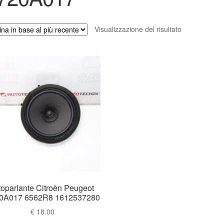
Visualizzazione del risultato
toparlante Citroën Peugeot
0A017 6562R8 1612537280
€
18.00