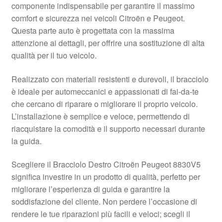
componente indispensabile per garantire il massimo
Pagamenti
comfort e sicurezza nei veicoli Citroën e Peugeot.
Questa parte auto è progettata con la massima
attenzione ai dettagli, per offrire una sostituzione di alta
Politica sulla riservatezza
qualità per il tuo veicolo.
Procedura di Reclamo
Realizzato con materiali resistenti e durevoli, il bracciolo
è ideale per automeccanici e appassionati di fai-da-te
Registratore di cassa
che cercano di riparare o migliorare il proprio veicolo.
L’installazione è semplice e veloce, permettendo di
Rimostranza
riacquistare la comodità e il supporto necessari durante
la guida.
Spedizione in tutto il mondo
Scegliere il Bracciolo Destro Citroën Peugeot 8830V5
Termini e condizioni
significa investire in un prodotto di qualità, perfetto per
migliorare l’esperienza di guida e garantire la
soddisfazione del cliente. Non perdere l’occasione di
rendere le tue riparazioni più facili e veloci; scegli il