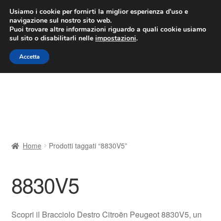
CONSEGNA da 7 EUR
Usiamo i cookie per fornirti la miglior esperienza d'uso e
navigazione sul nostro sito web.
Lun-Ven 9:00 - 16:00
800 580 290
/
Puoi trovare altre informazioni riguardo a quali cookie usiamo
sul sito o disabilitarli nelle
impostazioni
.
Vai
Vai
Menu
Accetta
alla
al
navigazione
contenuto
Home
Cestino
Chi siamo
Home
Prodotti taggati “8830V5”
Consegna
8830V5
Contatto
Il mio account
Scopri il Bracciolo Destro Citroën Peugeot 8830V5, un