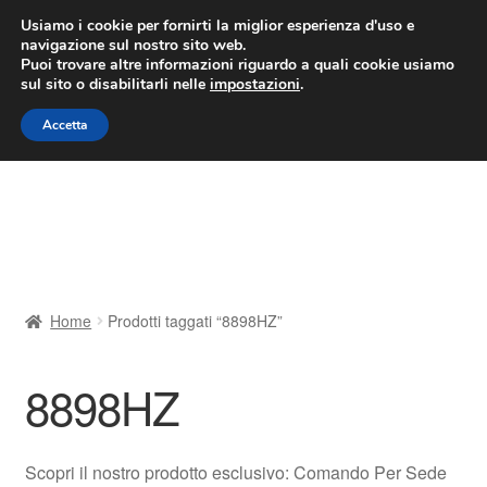
CONSEGNA da 7 EUR
Usiamo i cookie per fornirti la miglior esperienza d'uso e
navigazione sul nostro sito web.
Lun-Ven 9:00 - 16:00
800 580 290
/
Puoi trovare altre informazioni riguardo a quali cookie usiamo
sul sito o disabilitarli nelle
impostazioni
.
Vai
Vai
Menu
Accetta
alla
al
navigazione
contenuto
Home
Cestino
Chi siamo
Home
Prodotti taggati “8898HZ”
Consegna
8898HZ
Contatto
Il mio account
Scopri il nostro prodotto esclusivo: Comando Per Sede