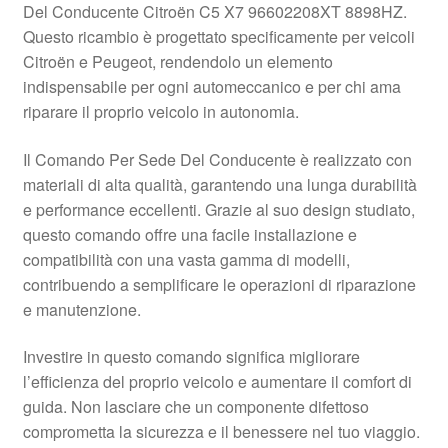
Del Conducente Citroën C5 X7 96602208XT 8898HZ.
Pagamenti
Questo ricambio è progettato specificamente per veicoli
Citroën e Peugeot, rendendolo un elemento
indispensabile per ogni automeccanico e per chi ama
Politica sulla riservatezza
riparare il proprio veicolo in autonomia.
Procedura di Reclamo
Il Comando Per Sede Del Conducente è realizzato con
materiali di alta qualità, garantendo una lunga durabilità
Registratore di cassa
e performance eccellenti. Grazie al suo design studiato,
questo comando offre una facile installazione e
Rimostranza
compatibilità con una vasta gamma di modelli,
contribuendo a semplificare le operazioni di riparazione
Spedizione in tutto il mondo
e manutenzione.
Termini e condizioni
Investire in questo comando significa migliorare
l’efficienza del proprio veicolo e aumentare il comfort di
guida. Non lasciare che un componente difettoso
comprometta la sicurezza e il benessere nel tuo viaggio.