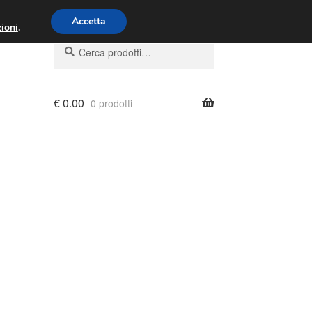
00 - 16:00
800 580 290
/
Accetta
ioni
.
Cerca:
Cerca
€
0.00
0 prodotti