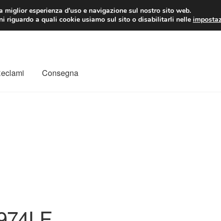
 EUR
Lun-Ven 9:
la miglior esperienza d'uso e navigazione sul nostro sito web.
i riguardo a quali cookie usiamo sul sito o disabilitarli nelle
impostaz
Reclami
Consegna
to
Il mio account
Pagamenti
Politica sulla riservatezza
a
Rimostranza
Spedizione in tutto il mondo
Termini e condizioni
974LF