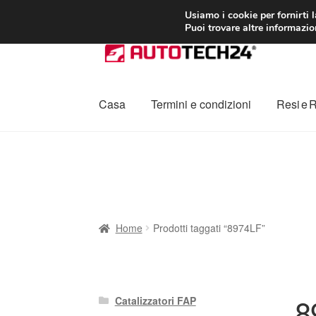
CONSEGNA da 7
Usiamo i cookie per fornirti 
Puoi trovare altre informazion
Vai
Vai
alla
al
navigazione
contenuto
Casa
Termini e condizioni
Resi e 
Home
Cestino
Chi siamo
Consegna
Contat
Procedura di Reclamo
Registratore di cass
Home
Prodotti taggati “8974LF”
8
Catalizzatori FAP