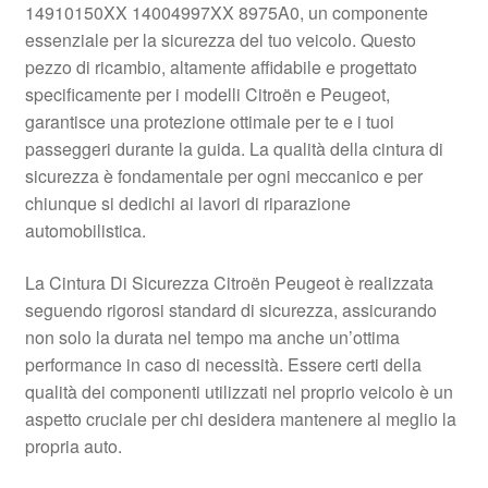
14910150XX 14004997XX 8975A0, un componente
Pagamenti
essenziale per la sicurezza del tuo veicolo. Questo
pezzo di ricambio, altamente affidabile e progettato
specificamente per i modelli Citroën e Peugeot,
Politica sulla riservatezza
garantisce una protezione ottimale per te e i tuoi
passeggeri durante la guida. La qualità della cintura di
Procedura di Reclamo
sicurezza è fondamentale per ogni meccanico e per
chiunque si dedichi ai lavori di riparazione
Registratore di cassa
automobilistica.
Rimostranza
La Cintura Di Sicurezza Citroën Peugeot è realizzata
seguendo rigorosi standard di sicurezza, assicurando
Spedizione in tutto il mondo
non solo la durata nel tempo ma anche un’ottima
performance in caso di necessità. Essere certi della
Termini e condizioni
qualità dei componenti utilizzati nel proprio veicolo è un
aspetto cruciale per chi desidera mantenere al meglio la
propria auto.