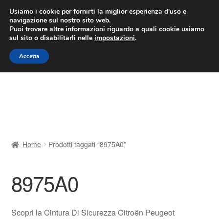
CONSEGNA da 7 EUR
Usiamo i cookie per fornirti la miglior esperienza d'uso e
navigazione sul nostro sito web.
Lun-Ven 9:00 - 16:00
800 580 290
/
Puoi trovare altre informazioni riguardo a quali cookie usiamo
sul sito o disabilitarli nelle
impostazioni
.
Vai
Vai
Menu
Accetta
alla
al
navigazione
contenuto
Home
Cestino
Chi siamo
Home
Prodotti taggati “8975A0”
Consegna
8975A0
Contatto
Il mio account
Scopri la Cintura Di Sicurezza Citroën Peugeot