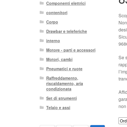
Componenti elettrici
contenitori
Scop
Corpo
Non 
desi
Drawbar e teleferiche
Sic
interno
9686
Motore - parti e accessori
Se s
Motori, cambi
rapp
Pneumatici e ruote
l’im
Raffreddamento,
tran
riscaldamento, aria
condizionata
Affi
Set di strumenti
gara
non 
Telaio e assi