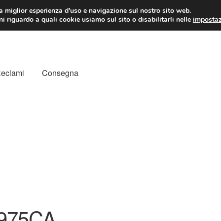
 EUR
Lun-Ven 9:
la miglior esperienza d'uso e navigazione sul nostro sito web.
i riguardo a quali cookie usiamo sul sito o disabilitarli nelle
impostaz
Reclami
Consegna
to
Il mio account
Pagamenti
Politica sulla riservatezza
a
Rimostranza
Spedizione in tutto il mondo
Termini e condizioni
975CA