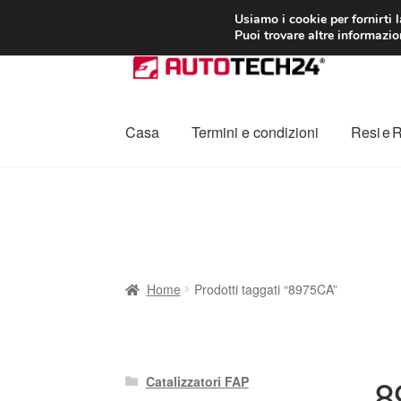
CONSEGNA da 7
Usiamo i cookie per fornirti 
Puoi trovare altre informazion
Vai
Vai
alla
al
navigazione
contenuto
Casa
Termini e condizioni
Resi e 
Home
Cestino
Chi siamo
Consegna
Contat
Procedura di Reclamo
Registratore di cass
Home
Prodotti taggati “8975CA”
8
Catalizzatori FAP