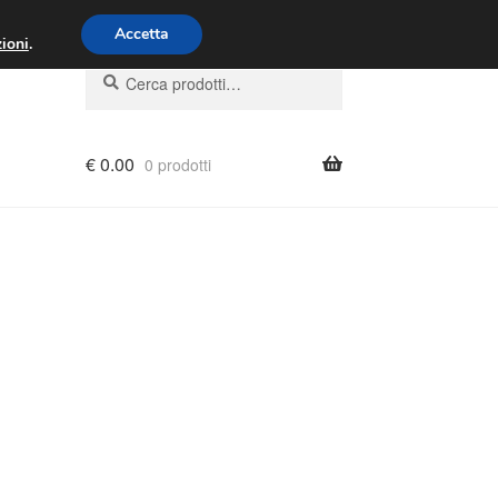
00 - 16:00
800 580 290
/
Accetta
ioni
.
Cerca:
Cerca
€
0.00
0 prodotti