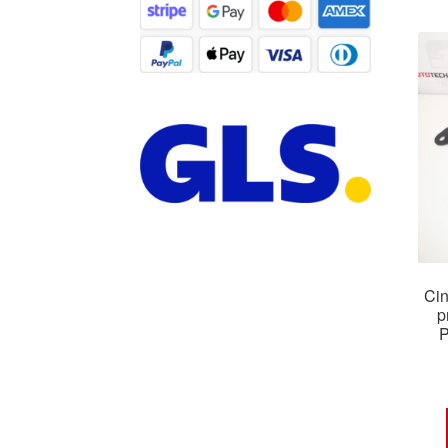
Cin
p
P