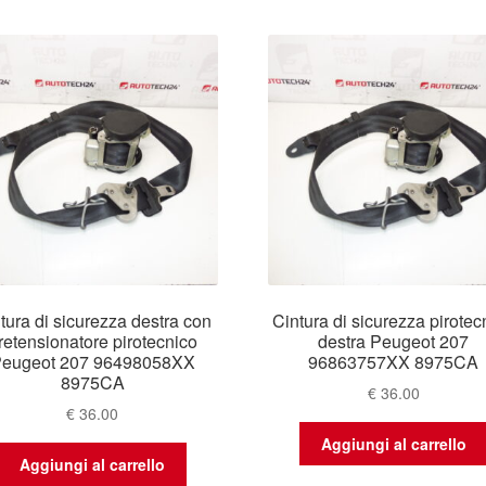
base
al
più
recente
tura di sicurezza destra con
Cintura di sicurezza pirotec
retensionatore pirotecnico
destra Peugeot 207
eugeot 207 96498058XX
96863757XX 8975CA
8975CA
€
36.00
€
36.00
Aggiungi al carrello
Aggiungi al carrello