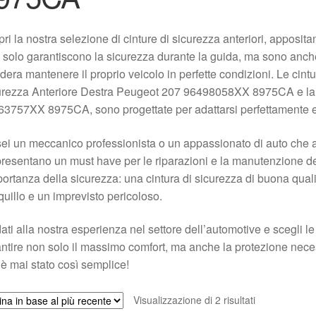
ri la nostra selezione di cinture di sicurezza anteriori, apposit
solo garantiscono la sicurezza durante la guida, ma sono anc
dera mantenere il proprio veicolo in perfette condizioni. Le cint
urezza Anteriore Destra Peugeot 207 96498058XX 8975CA e la 
3757XX 8975CA, sono progettate per adattarsi perfettamente e o
ei un meccanico professionista o un appassionato di auto che a
resentano un must have per le riparazioni e la manutenzione de
portanza della sicurezza: una cintura di sicurezza di buona quali
quillo e un imprevisto pericoloso.
dati alla nostra esperienza nel settore dell’automotive e scegli 
ntire non solo il massimo comfort, ma anche la protezione neces
è mai stato così semplice!
Ordina
Visualizzazione di 2 risultati
in