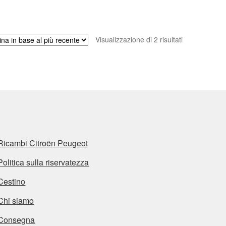
Ordina
Visualizzazione di 2 risultati
in
base
al
più
recente
Ricambi Citroën Peugeot
Politica sulla riservatezza
Cestino
Chi siamo
Consegna