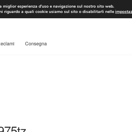
 EUR
Lun-Ven 9:
la miglior esperienza d'uso e navigazione sul nostro sito web.
i riguardo a quali cookie usiamo sul sito o disabilitarli nelle
impostaz
Reclami
Consegna
to
Il mio account
Pagamenti
Politica sulla riservatezza
a
Rimostranza
Spedizione in tutto il mondo
Termini e condizioni
975tz