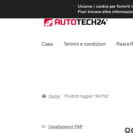
CONSEGNA da 7
Usiamo i cookie per fornirti 
Puoi trovare altre informazion
Vai
Vai
alla
al
navigazione
contenuto
Casa
Termini e condizioni
Resi e 
Home
Cestino
Chi siamo
Consegna
Contat
Procedura di Reclamo
Registratore di cass
Home
Prodotti taggati “8975tz”
8
Catalizzatori FAP