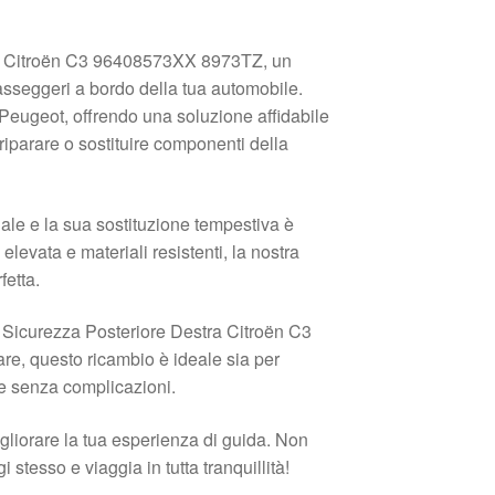
tra Citroën C3 96408573XX 8973TZ, un
passeggeri a bordo della tua automobile.
 Peugeot, offrendo una soluzione affidabile
riparare o sostituire componenti della
dale e la sua sostituzione tempestiva è
levata e materiali resistenti, la nostra
fetta.
i Sicurezza Posteriore Destra Citroën C3
re, questo ricambio è ideale sia per
 e senza complicazioni.
gliorare la tua esperienza di guida. Non
stesso e viaggia in tutta tranquillità!