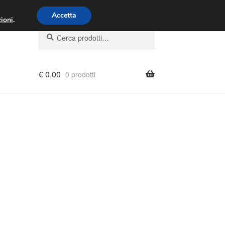
00 - 16:00
800 580 290
/
Accetta
ioni
.
Cerca:
Cerca
€
0.00
0 prodotti