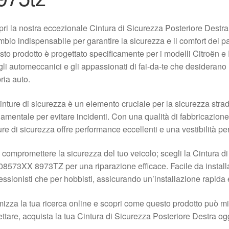
ri la nostra eccezionale Cintura di Sicurezza Posteriore Des
mbio indispensabile per garantire la sicurezza e il comfort dei 
to prodotto è progettato specificamente per i modelli Citroën e
gli automeccanici e gli appassionati di fai-da-te che desiderano 
ria auto.
inture di sicurezza è un elemento cruciale per la sicurezza stra
amentale per evitare incidenti. Con una qualità di fabbricazione e
ure di sicurezza offre performance eccellenti e una vestibilità per
compromettere la sicurezza del tuo veicolo; scegli la Cintura d
8573XX 8973TZ per una riparazione efficace. Facile da installa
essionisti che per hobbisti, assicurando un’installazione rapida
mizza la tua ricerca online e scopri come questo prodotto può mi
ttare, acquista la tua Cintura di Sicurezza Posteriore Destra oggi 