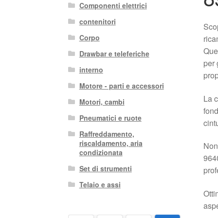
Componenti elettrici
contenitori
Scop
Corpo
rica
Ques
Drawbar e teleferiche
per 
interno
prop
Motore - parti e accessori
La c
Motori, cambi
fond
Pneumatici e ruote
cint
Raffreddamento,
riscaldamento, aria
Non 
condizionata
9640
Set di strumenti
prof
Telaio e assi
Otti
aspe